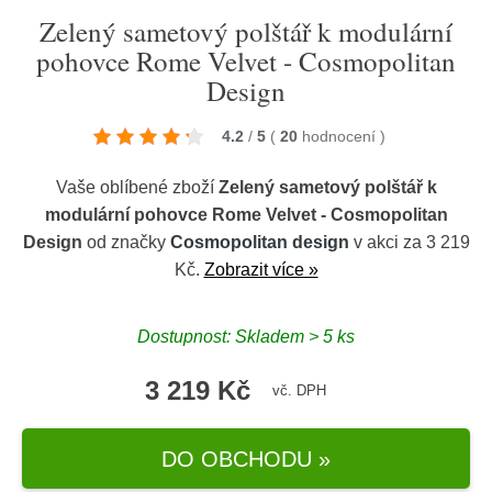
Zelený sametový polštář k modulární
pohovce Rome Velvet - Cosmopolitan
Design
4.2
/
5
(
20
hodnocení
)
Vaše oblíbené zboží
Zelený sametový polštář k
modulární pohovce Rome Velvet - Cosmopolitan
Design
od značky
Cosmopolitan design
v akci za 3 219
Kč.
Zobrazit více »
Dostupnost: Skladem > 5 ks
3 219 Kč
vč. DPH
DO OBCHODU »