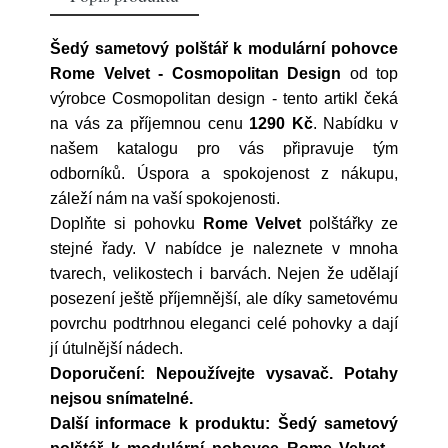
Šedý sametový polštář k modulární pohovce
Rome Velvet - Cosmopolitan Design
od top
výrobce
Cosmopolitan design
- tento artikl čeká
na vás za příjemnou cenu
1290 Kč
. Nabídku v
našem katalogu pro vás připravuje tým
odborníků. Úspora a spokojenost z nákupu,
záleží nám na vaší spokojenosti.
Doplňte si pohovku
Rome Velvet
polštářky ze
stejné řady. V nabídce je naleznete v mnoha
tvarech, velikostech i barvách. Nejen že udělají
posezení ještě příjemnější, ale díky sametovému
povrchu podtrhnou eleganci celé pohovky a dají
jí útulnější nádech.
Doporučení: Nepoužívejte vysavač. Potahy
nejsou snímatelné.
Další informace k produktu: Šedý sametový