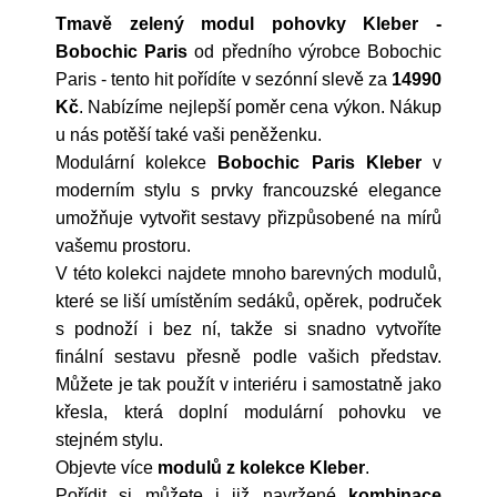
Tmavě zelený modul pohovky Kleber -
Bobochic Paris
od předního výrobce
Bobochic
Paris
- tento hit pořídíte v sezónní slevě za
14990
Kč
. Nabízíme nejlepší poměr cena výkon. Nákup
u nás potěší také vaši peněženku.
Modulární kolekce
Bobochic Paris Kleber
v
moderním stylu s prvky francouzské elegance
umožňuje vytvořit sestavy přizpůsobené na mírů
vašemu prostoru.
V této kolekci najdete mnoho barevných modulů,
které se liší umístěním sedáků, opěrek, područek
s podnoží i bez ní, takže si snadno vytvoříte
finální sestavu přesně podle vašich představ.
Můžete je tak použít v interiéru i samostatně jako
křesla, která doplní modulární pohovku ve
stejném stylu.
Objevte více
modulů z kolekce Kleber
.
Pořídit si můžete i již navržené
kombinace