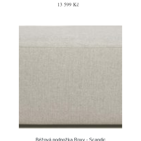
13 599 Kč
Béžová podnožka Roxy - Scandic