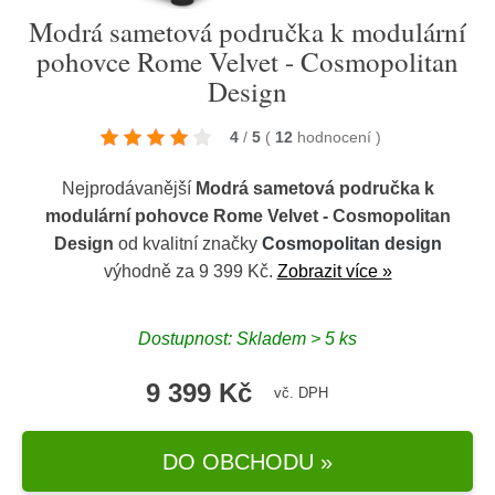
Modrá sametová područka k modulární
pohovce Rome Velvet - Cosmopolitan
Design
4
/
5
(
12
hodnocení
)
Nejprodávanější
Modrá sametová područka k
modulární pohovce Rome Velvet - Cosmopolitan
Design
od kvalitní značky
Cosmopolitan design
výhodně za 9 399 Kč.
Zobrazit více »
Dostupnost: Skladem > 5 ks
9 399 Kč
vč. DPH
DO OBCHODU »