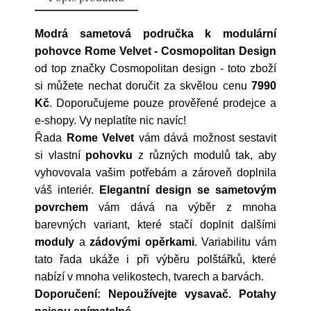
Modrá sametová područka k modulární
pohovce Rome Velvet - Cosmopolitan Design
od top značky
Cosmopolitan design
- toto zboží
si můžete nechat doručit za skvělou cenu
7990
Kč
. Doporučujeme pouze prověřené prodejce a
e-shopy. Vy neplatíte nic navíc!
Řada
Rome Velvet
vám dává možnost sestavit
si vlastní
pohovku
z různých modulů tak, aby
vyhovovala vašim potřebám a zároveň doplnila
váš interiér.
Elegantní design se sametovým
povrchem
vám dává na výběr z mnoha
barevných variant, které stačí doplnit dalšími
moduly
a
zádovými opěrkami
. Variabilitu vám
tato řada ukáže i při výběru polštářků, které
nabízí v mnoha velikostech, tvarech a barvách.
Doporučení: Nepoužívejte vysavač. Potahy