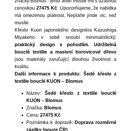
značky
Blomus
- tento artikl musíte mít s úžasnou
cenovkou
27475 Kč
. Upozorňujeme, že nabídka
má omezenou platnost. Neplaťte jinde víc, než
musíte.
Křeslo Kuon japonského designéra Kazushiga
Miyakeho v sobě snoubí minimalistický,
praktický design s pohodlím.
Udržitelná
bouclé textilie a masivní borovicové dřevo
jsou materiály zaručující dlouhou životnost a
kvalitu.
Další informace k produktu: Šedé křeslo z
textilie bouclé KUON – Blomus
Název:
Šedé křeslo z textilie bouclé
KUON – Blomus
Značka:
Blomus
Cena:
27475 Kč
Poznámka k dopravě:
Doprava rozměrné
zásilky (pouze ČR)