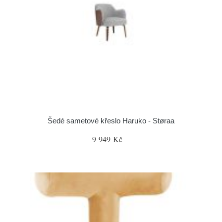
Šedé sametové křeslo Haruko - Støraa
9 949 Kč