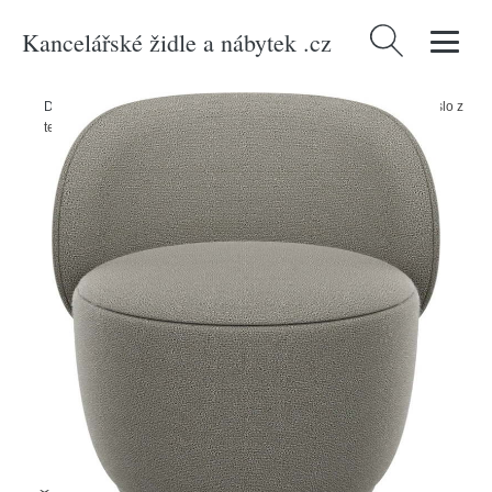
Kancelářské židle a nábytek .cz
Vyhledávání
Domů
/
Produkty
/
> Nábytek > Sedací nábytek > Křesla
/
Šedé křeslo z
textilie bouclé KUON – Blomus