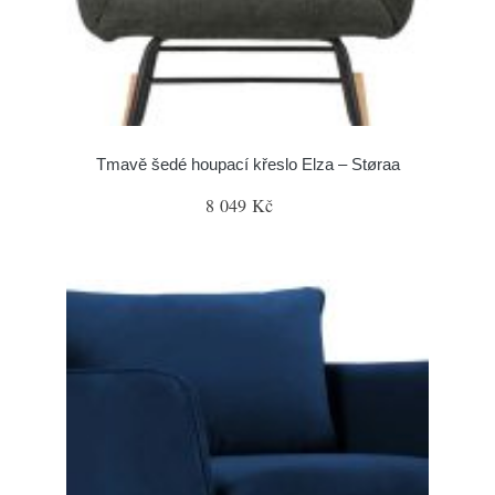
Tmavě šedé houpací křeslo Elza – Støraa
8 049 Kč