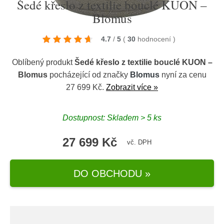
Šedé křeslo z textilie bouclé KUON –
Blomus
4.7
/
5
(
30
hodnocení
)
Oblíbený produkt
Šedé křeslo z textilie bouclé KUON –
Blomus
pocházející od značky
Blomus
nyní za cenu
27 699 Kč.
Zobrazit více »
Dostupnost: Skladem > 5 ks
27 699 Kč
vč. DPH
DO OBCHODU »