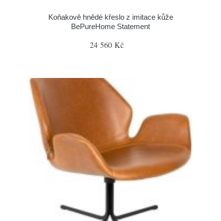
Koňakově hnědé křeslo z imitace kůže
BePureHome Statement
24 560 Kč