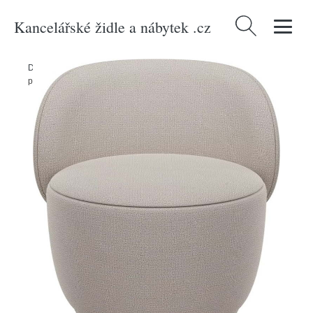
Kancelářské židle a nábytek .cz
Vyhledávání
Domů
/
Produkty
/
> Nábytek > Sedací nábytek > Křesla
/
Béžové
plstěné křeslo KUON – Blomus