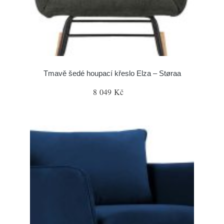
Tmavě šedé houpací křeslo Elza – Støraa
8 049 Kč