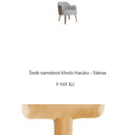
Šedé sametové křeslo Haruko - Støraa
9 949 Kč