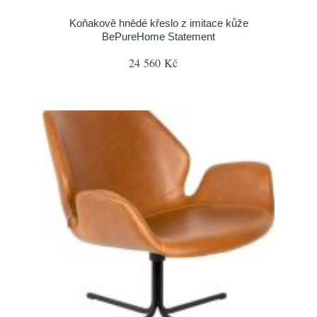
Koňakově hnědé křeslo z imitace kůže
BePureHome Statement
24 560 Kč