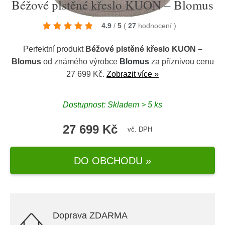
Béžové plstěné křeslo KUON – Blomus
4.9
/
5
(
27
hodnocení
)
Perfektní produkt
Béžové plstěné křeslo KUON –
Blomus
od známého výrobce
Blomus
za příznivou cenu
27 699 Kč.
Zobrazit více »
Dostupnost: Skladem > 5 ks
27 699 Kč
vč. DPH
DO OBCHODU »
Doprava ZDARMA