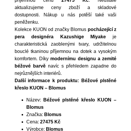
příjemnou cenu
27475 Kč
. Neustále
aktualizujeme ceny zboží a skladové
dostupnosti. Nákup u nás potěší také vaši
peněženku.
Kolekce KUON od značky Blomus
pocházející z
pera designéra Kazushige Miyake
je
charakteristická zaoblenými tvary, udržitelnou
bouclé tkaninou příjemnou na dotek a vysokým
komfortem. Díky
modernímu designu a zemité
béžové barvě
navíc s přehledem zapadne do
nejrůznějších interiérů.
Další informace k produktu: Béžové plstěné
křeslo KUON – Blomus
Název:
Béžové plstěné křeslo KUON –
Blomus
Značka:
Blomus
Cena:
27475 Kč
Výrobce:
Blomus