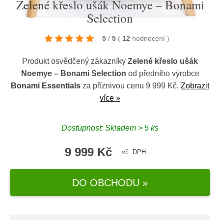
Zelené křeslo ušák Noemye – Bonami
Selection
5
/
5
(
12
hodnocení
)
Produkt osvědčený zákazníky
Zelené křeslo ušák
Noemye – Bonami Selection
od předního výrobce
Bonami Essentials
za příznivou cenu 9 999 Kč.
Zobrazit
více »
Dostupnost: Skladem > 5 ks
9 999 Kč
vč. DPH
DO OBCHODU »