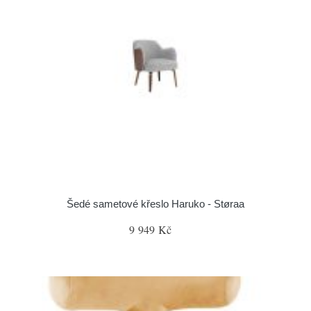
Šedé sametové křeslo Haruko - Støraa
9 949 Kč