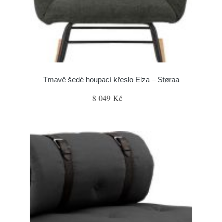
Tmavě šedé houpací křeslo Elza – Støraa
8 049 Kč