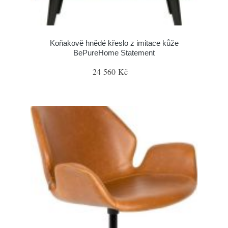
Koňakově hnědé křeslo z imitace kůže
BePureHome Statement
24 560 Kč