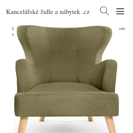
Kancelářské židle a nábytek .cz
Vyhledávání
Domů
/
Produkty
/
> Nábytek > Sedací nábytek > Křesla
/
Zelené křeslo
ušák Noemye – Bonami Selection