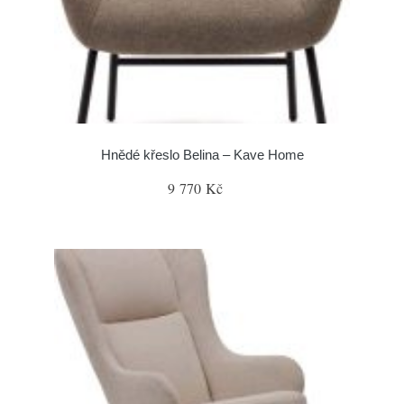
Hnědé křeslo Belina – Kave Home
9 770 Kč