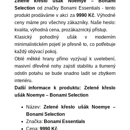
Zelené křeslo ušák Noemye – Bonami
Selection
od značky
Bonami Essentials
- tento
produkt prodáváme v akci za
9990 Kč
. Výhodné
ceny máme pro všechny zákazníky. Naše heslo:
kvalita, výhodná cena, prozákaznický přístup.
Klasický pohodlný ušák v moderním
minimalistickém pojetí je přesně to, co potřebuje
každý obývací pokoj.
Oblé měkké hrany přímo vyzývají k uvelebení,
masivní dřevěné nohy zajistí stabilitu a tlumený
odstín potahu se bude snadno ladit se zbytkem
interiéru.
Další informace k produktu: Zelené křeslo
ušák Noemye – Bonami Selection
Název:
Zelené křeslo ušák Noemye –
Bonami Selection
Značka:
Bonami Essentials
Cena:
9990 Kč