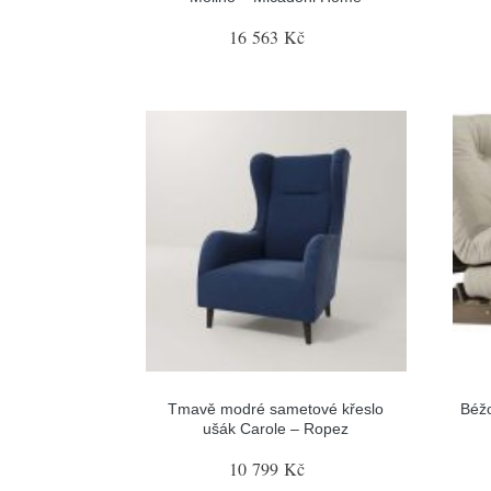
16 563 Kč
Tmavě modré sametové křeslo
Béžo
ušák Carole – Ropez
10 799 Kč