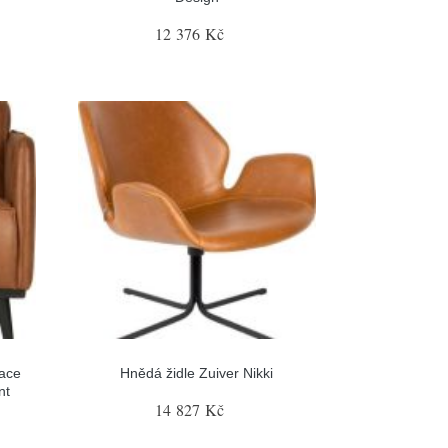
12 376 Kč
tace
Hnědá židle Zuiver Nikki
nt
14 827 Kč