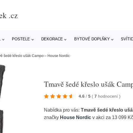
ek .cz
L
POSTELE
DEKORACE
BYTOVÉ DOPLŇKY
SVÍTI
ě šedé křeslo ušák Campo – House Nordic
Tmavě šedé křeslo ušák Cam
4.6
/
5
(
7
hodnocení
)
Nabídka pro vás:
Tmavě šedé křeslo uš
značky
House Nordic
v akci za 13 099 K