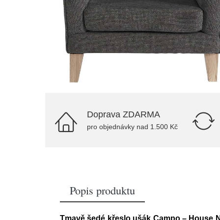
Doprava ZDARMA
pro objednávky nad 1.500 Kč
Popis produktu
Tmavě šedé křeslo ušák Campo – House N