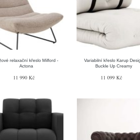
ové relaxační křeslo Milford -
Variabilní křeslo Karup Desi
Actona
Buckle Up Creamy
11 990 Kč
11 099 Kč