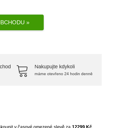
BCHODU »
bchod
Nakupujte kdykoli
máme otevřeno 24 hodin denně
zakoupit v časové omezené slevě za
12299 Kč
.