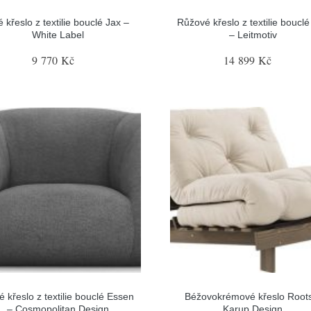
é křeslo z textilie bouclé Jax –
Růžové křeslo z textilie boucl
White Label
– Leitmotiv
9 770 Kč
14 899 Kč
 křeslo z textilie bouclé Essen
Béžovokrémové křeslo Root
– Cosmopolitan Design
Karup Design