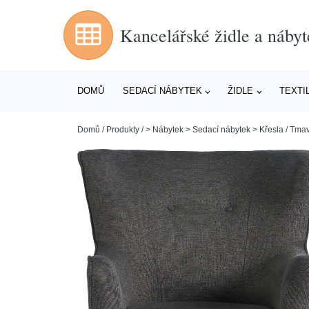
Kancelářské židle a nábyt
DOMŮ
SEDACÍ NÁBYTEK
ŽIDLE
TEXTI
Domů
/
Produkty
/
> Nábytek > Sedací nábytek > Křesla
/
Tmav