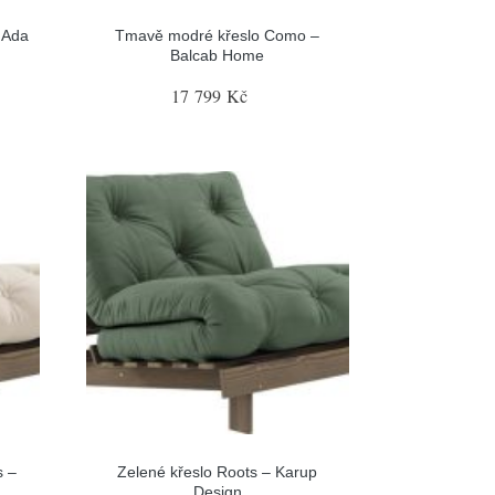
é Ada
Tmavě modré křeslo Como –
Balcab Home
17 799 Kč
s –
Zelené křeslo Roots – Karup
Design