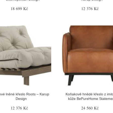
18 699 Kč
12 376 Kč
vé lněné křeslo Roots – Karup
Koňakově hnědé křeslo z imi
Design
kůže BePureHome Stateme
12 376 Kč
24 560 Kč