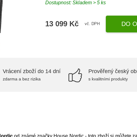
Dostupnost: Skladem > 5 ks
13 099 Kč
DO O
vč. DPH
Vrácení zboží do 14 dní
Prověřený český o
zdarma a bez rizika
s kvalitními produkty
ordic
od známé značky
House Nordic
- toto zboží si můžete 