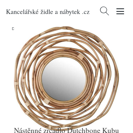
Kancelářské židle a nábytek .cz
Vyhledávání
Domů
/
Produkty
/
Dekorace
/
Nástěnné zrcadlo Dutchbone Kubu
Nástěnné zrcadlo Dutchbone Kubu