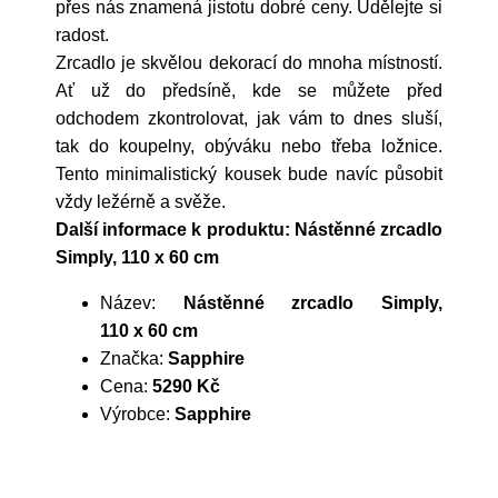
přes nás znamená jistotu dobré ceny. Udělejte si
radost.
Zrcadlo je skvělou dekorací do mnoha místností.
Ať už do předsíně, kde se můžete před
odchodem zkontrolovat, jak vám to dnes sluší,
tak do koupelny, obýváku nebo třeba ložnice.
Tento minimalistický kousek bude navíc působit
vždy ležérně a svěže.
Další informace k produktu: Nástěnné zrcadlo
Simply, 110 x 60 cm
Název:
Nástěnné zrcadlo Simply,
110 x 60 cm
Značka:
Sapphire
Cena:
5290 Kč
Výrobce:
Sapphire