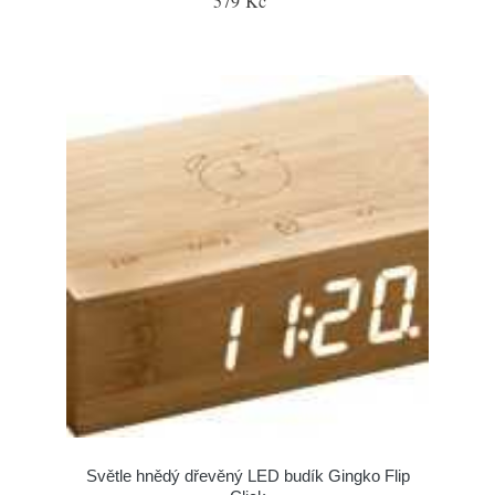
579 Kč
Světle hnědý dřevěný LED budík Gingko Flip