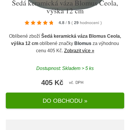
Šedá keramická váza Blomus Ceola,
výška 12 cm
4.8
/
5
(
29
hodnocení
)
Oblíbené zboží
Šedá keramická váza Blomus Ceola,
výška 12 cm
oblíbené značky
Blomus
za výhodnou
cenu 405 Kč.
Zobrazit více »
Dostupnost: Skladem > 5 ks
405 Kč
vč. DPH
DO OBCHODU »