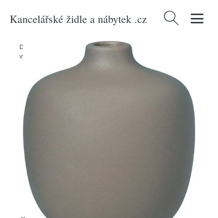
Kancelářské židle a nábytek .cz
Vyhledávání
Domů
/
Produkty
/
Dekorace
/
Šedá keramická váza Blomus Ceola,
výška 12 cm