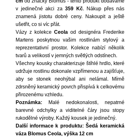
cm
od značky
Blomus
- tento produkt dodáváme
v jedinečné akci za
359 Kč
. Nákup přes nás
znamená jistotu dobré ceny. Nakoupit a ještě
ušetřit, co si víc přát.
Vázy z kolekce
Ceola
od designéra Frederike
Martens poskytnou vašim rostlinám stylový a
reprezentativní prostor. Kolekce nabízí několik
tvarů a velikostí v jemných světlých odstínech.
Všechny kousky charakterizuje štíhlé hrdlo, které
udržuje rostlinu dokonale vzpřímenou a zajišťuje,
aby se stonek neohýbal ani nelámal. Mírně
zdrsněný keramický povrch přispívá k celkovému
přirozenému vzhledu.
Poznámka:
Malé nedokonalosti, nepatrné
barevné odchylky a viditelné čáry jsou stopy
rukodělné výroby. Každý kousek je jedinečný.
Další informace k produktu: Šedá keramická
váza Blomus Ceola, výška 12 cm