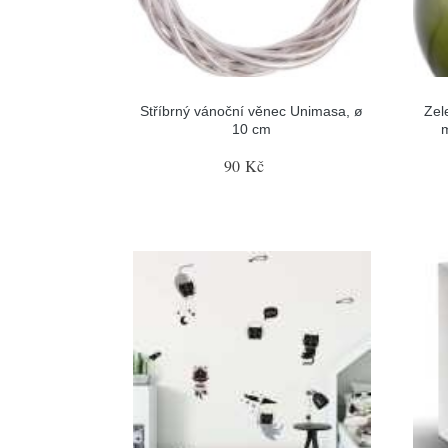
Stříbrný vánoční věnec Unimasa, ø
Zel
10 cm
90 Kč