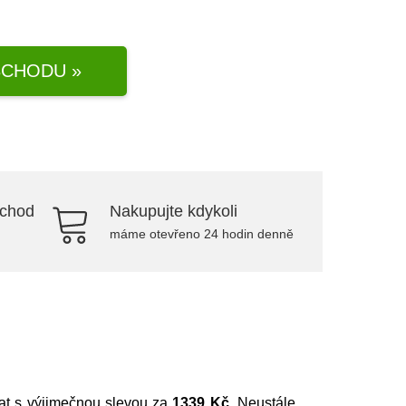
CHODU »
bchod
Nakupujte kdykoli
máme otevřeno 24 hodin denně
nat s výjimečnou slevou za
1339 Kč
. Neustále