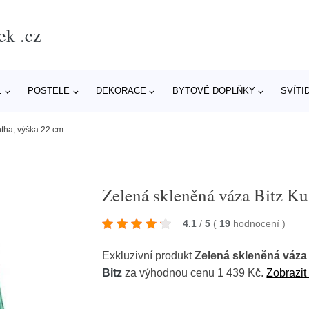
ek .cz
L
POSTELE
DEKORACE
BYTOVÉ DOPLŇKY
SVÍTI
ntha, výška 22 cm
Zelená skleněná váza Bitz K
4.1
/
5
(
19
hodnocení
)
Exkluzivní produkt
Zelená skleněná váza
Bitz
za výhodnou cenu 1 439 Kč.
Zobrazit