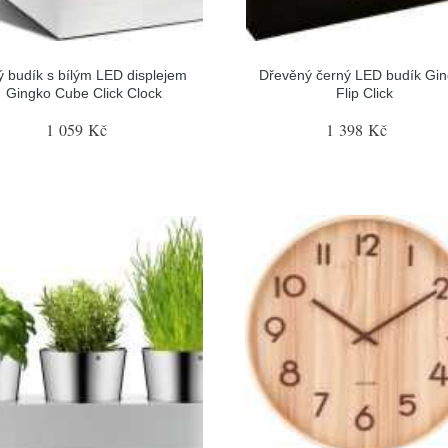
lý budík s bílým LED displejem
Dřevěný černý LED budík Gi
Gingko Cube Click Clock
Flip Click
1 059 Kč
1 398 Kč