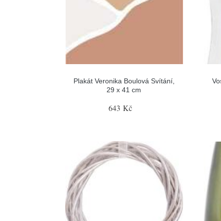
Plakát Veronika Boulová Svítání,
Vo
29 x 41 cm
643 Kč