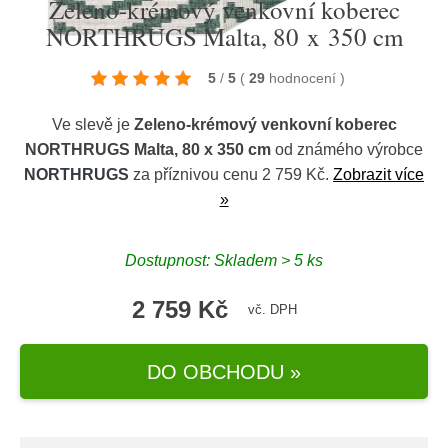
Zeleno-krémový venkovní koberec
NORTHRUGS Malta, 80 x 350 cm
5
/
5
(
29
hodnocení
)
Ve slevě je
Zeleno-krémový venkovní koberec
NORTHRUGS Malta, 80 x 350 cm
od známého výrobce
NORTHRUGS
za příznivou cenu 2 759 Kč.
Zobrazit více
»
Dostupnost: Skladem > 5 ks
2 759 Kč
vč. DPH
DO OBCHODU »