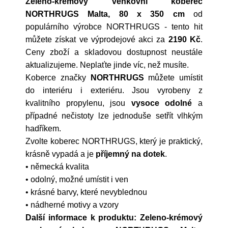
Zeleno-krémový venkovní koberec
NORTHRUGS Malta, 80 x 350 cm
od
populárního výrobce
NORTHRUGS
- tento hit
můžete získat ve výprodejové akci za
2190 Kč
.
Ceny zboží a skladovou dostupnost neustále
aktualizujeme. Neplaťte jinde víc, než musíte.
Koberce značky
NORTHRUGS
můžete umístit
do interiéru i exteriéru. Jsou vyrobeny z
kvalitního propylenu, jsou
vysoce odolné
a
případné nečistoty lze jednoduše setřít vlhkým
hadříkem.
Zvolte koberec NORTHRUGS, který je praktický,
krásně vypadá a je
příjemný na dotek
.
• německá kvalita
• odolný, možné umístit i ven
• krásné barvy, které nevyblednou
• nádherné motivy a vzory
Další informace k produktu: Zeleno-krémový