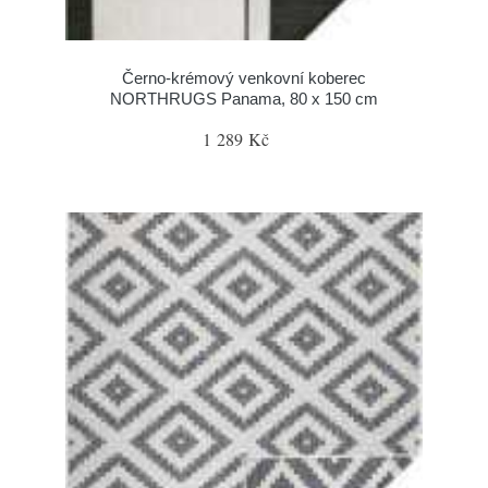
Černo-krémový venkovní koberec
NORTHRUGS Panama, 80 x 150 cm
1 289 Kč