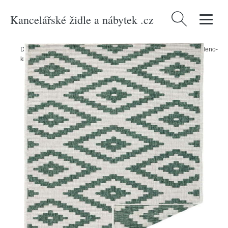
Kancelářské židle a nábytek .cz
Vyhledávání
Domů
/
Produkty
/
Zahrada
/
Zahradní textil
/
Venkovní koberce
/
Zeleno-
krémový venkovní koberec NORTHRUGS Malta, 80 x 350 cm