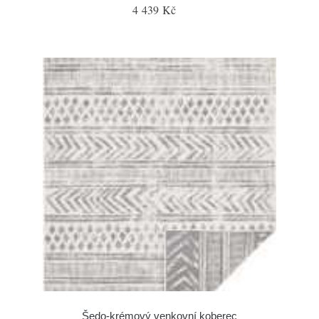
4 439 Kč
Šedo-krémový venkovní koberec