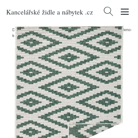
Kancelářské židle a nábytek .cz
Vyhledávání
Domů
/
Produkty
/
Zahrada
/
Zahradní textil
/
Venkovní koberce
/
Zeleno-
krémový venkovní koberec NORTHRUGS Malta, 80 x 250 cm