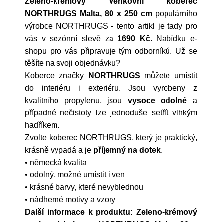
Zeleno-krémový venkovní koberec
NORTHRUGS Malta, 80 x 250 cm
populárního
výrobce
NORTHRUGS
- tento artikl je tady pro
vás v sezónní slevě za
1690 Kč
. Nabídku e-
shopu pro vás připravuje tým odborníků. Už se
těšíte na svoji objednávku?
Koberce značky
NORTHRUGS
můžete umístit
do interiéru i exteriéru. Jsou vyrobeny z
kvalitního propylenu, jsou
vysoce odolné
a
případné nečistoty lze jednoduše setřít vlhkým
hadříkem.
Zvolte koberec NORTHRUGS, který je praktický,
krásně vypadá a je
příjemný na dotek
.
• německá kvalita
• odolný, možné umístit i ven
• krásné barvy, které nevyblednou
• nádherné motivy a vzory
Další informace k produktu: Zeleno-krémový