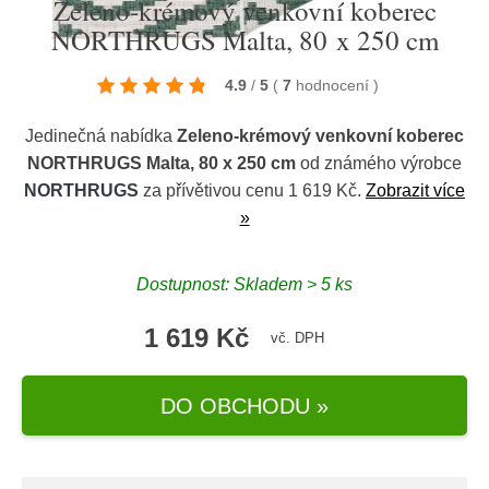
Zeleno-krémový venkovní koberec
NORTHRUGS Malta, 80 x 250 cm
4.9
/
5
(
7
hodnocení
)
Jedinečná nabídka
Zeleno-krémový venkovní koberec
NORTHRUGS Malta, 80 x 250 cm
od známého výrobce
NORTHRUGS
za přívětivou cenu 1 619 Kč.
Zobrazit více
»
Dostupnost: Skladem > 5 ks
1 619 Kč
vč. DPH
DO OBCHODU »