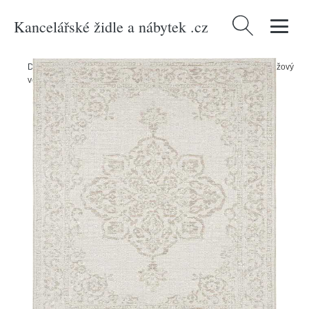
Kancelářské židle a nábytek .cz
Vyhledávání
Domů
/
Produkty
/
Zahrada
/
Zahradní textil
/
Venkovní koberce
/
Béžový
venkovní koberec NORTHRUGS Tilos, 160 x 230 cm