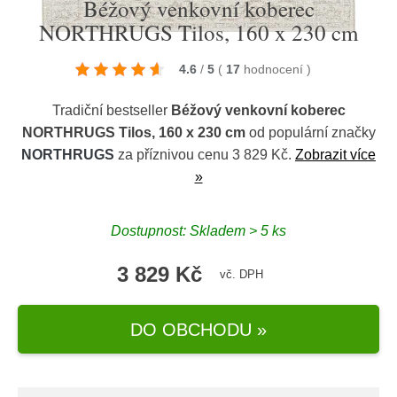
Béžový venkovní koberec
NORTHRUGS Tilos, 160 x 230 cm
4.6
/
5
(
17
hodnocení
)
Tradiční bestseller
Béžový venkovní koberec
NORTHRUGS Tilos, 160 x 230 cm
od populární značky
NORTHRUGS
za příznivou cenu 3 829 Kč.
Zobrazit více
»
Dostupnost: Skladem > 5 ks
3 829 Kč
vč. DPH
DO OBCHODU »