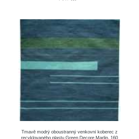
Tmavě modrý oboustranný venkovní koberec z
recyklovaného plastu Green Decore Marlin, 160