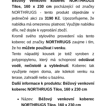
Béžový venkovní koberec NORTHRUGS
Tilos, 160 x 230 cm
pocházející od značky
NORTHRUGS
- tento produkt objednáte v
jedinečné akci za
3190 Kč
. Upozorňujeme, že
nabídka má omezenou platnost. Využijte nabídku
dřív, než dojde k vyprodání zboží.
Kromě svého stylového provedení vás tento
koberec od značky
NORTHRUGS
zaujme i tím,
že ho
můžete používat i venku
.
Tento nápaditý kousek je totiž vyroben z
polypropylenu, který má schopnost
odolávat
vodě, nečistotě a vyblednutí
. Koberec tak
využijete nejen doma, ale kdekoli venku na
terase, zahradě nebo u bazénu.
Další informace k produktu: Béžový venkovní
koberec NORTHRUGS Tilos, 160 x 230 cm
Název:
Béžový venkovní koberec
NORTHRUGS Tilos, 160 x 230 cm