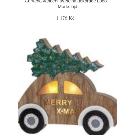
Červená vánoční světelná dekorace Loco –
Markslöjd
1 176 Kč