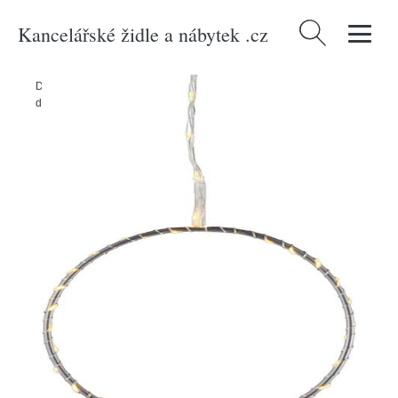
Kancelářské židle a nábytek .cz
Vyhledávání
Domů
/
Produkty
/
> Svítidla > Dekorativní osvětlení > Světelné
dekorace
/
Venkovní světelná dekorace ø 25 cm Liva – Sirius