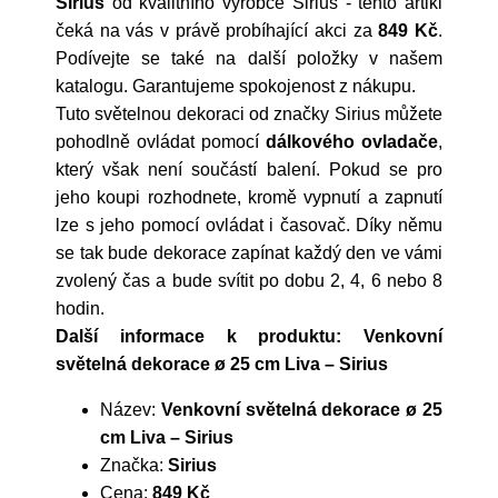
Sirius
od kvalitního výrobce
Sirius
- tento artikl
čeká na vás v právě probíhající akci za
849 Kč
.
Podívejte se také na další položky v našem
katalogu. Garantujeme spokojenost z nákupu.
Tuto světelnou dekoraci od značky Sirius můžete
pohodlně ovládat pomocí
dálkového ovladače
,
který však není součástí balení. Pokud se pro
jeho koupi rozhodnete, kromě vypnutí a zapnutí
lze s jeho pomocí ovládat i časovač. Díky němu
se tak bude dekorace zapínat každý den ve vámi
zvolený čas a bude svítit po dobu 2, 4, 6 nebo 8
hodin.
Další informace k produktu: Venkovní
světelná dekorace ø 25 cm Liva – Sirius
Název:
Venkovní světelná dekorace ø 25
cm Liva – Sirius
Značka:
Sirius
Cena:
849 Kč