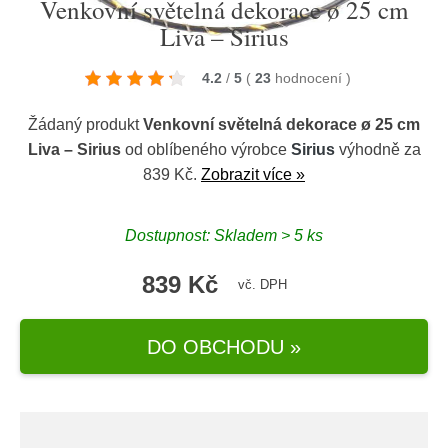
Venkovní světelná dekorace ø 25 cm
Liva – Sirius
4.2
/
5
(
23
hodnocení
)
Žádaný produkt
Venkovní světelná dekorace ø 25 cm
Liva – Sirius
od oblíbeného výrobce
Sirius
výhodně za
839 Kč.
Zobrazit více »
Dostupnost: Skladem > 5 ks
839 Kč
vč. DPH
DO OBCHODU »