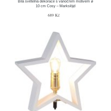
Bílá světelná dekorace s vánočním motivem ø
10 cm Cosy – Markslöjd
689 Kč