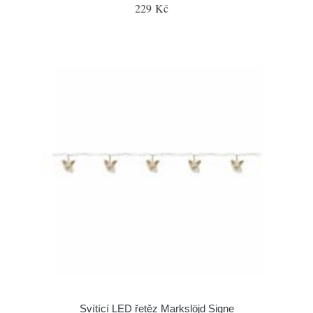
229 Kč
Svítící LED řetěz Markslöjd Signe