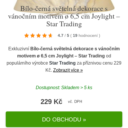
Bílo-černá světelná dekorace s
vánočním motivem ø 6,5 cm Joylight –
Star Trading
4.7
/
5
(
19
hodnocení
)
Exkluzivní
Bílo-černá světelná dekorace s vánočním
motivem ø 6,5 cm Joylight – Star Trading
od
populárního výrobce
Star Trading
za příznivou cenu 229
Kč.
Zobrazit více »
Dostupnost: Skladem > 5 ks
229 Kč
vč. DPH
DO OBCHODU »