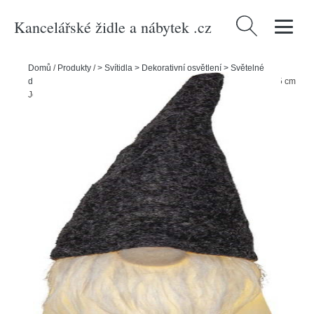
Kancelářské židle a nábytek .cz
Vyhledávání
Domů
/
Produkty
/
> Svítidla > Dekorativní osvětlení > Světelné
dekorace
/
Bílo-černá světelná dekorace s vánočním motivem ø 6,5 cm
Joylight – Star Trading