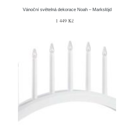
Vánoční světelná dekorace Noah – Markslöjd
1 449 Kč