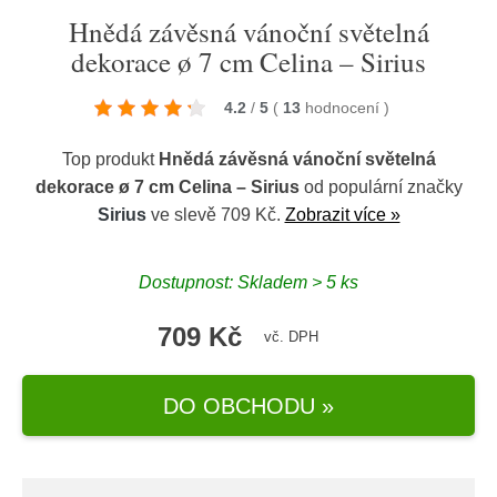
Hnědá závěsná vánoční světelná
dekorace ø 7 cm Celina – Sirius
4.2
/
5
(
13
hodnocení
)
Top produkt
Hnědá závěsná vánoční světelná
dekorace ø 7 cm Celina – Sirius
od populární značky
Sirius
ve slevě 709 Kč.
Zobrazit více »
Dostupnost: Skladem > 5 ks
709 Kč
vč. DPH
DO OBCHODU »