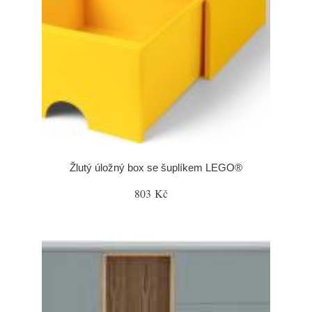
Žlutý úložný box se šuplíkem LEGO®
803 Kč