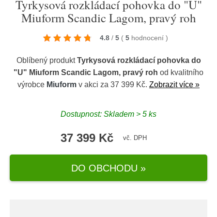
Tyrkysová rozkládací pohovka do "U"
Miuform Scandic Lagom, pravý roh
4.8
/
5
(
5
hodnocení
)
Oblíbený produkt
Tyrkysová rozkládací pohovka do
"U" Miuform Scandic Lagom, pravý roh
od kvalitního
výrobce
Miuform
v akci za 37 399 Kč.
Zobrazit více »
Dostupnost: Skladem > 5 ks
37 399 Kč
vč. DPH
DO OBCHODU »