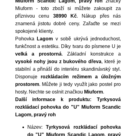
Miuform Scandic Lagom, pravý roh
značky
Miuform
- toto zboží si můžete zakoupit za
příznivou cenu
38990 Kč
. Nákup přes nás
znamená jistotu dobré ceny. Zařaďte se mezi
spokojené klienty.
Pohovka
Lagom
v sobě ukrývá jednoduchost,
funkčnost a estetiku. Díky tvaru do písmene U je
velká a prostorná
. Základní konstrukce a
vysoké nohy jsou z bukového dřeva
, které je
stabilní a přináší do interiéru skandinávský styl.
Disponuje
rozkládacím režimem a úložným
prostorem
. Můžete ji tedy využít jako postel pro
hosty. Nechte se oslnit značkou
Miuform
.
Další informace k produktu: Tyrkysová
rozkládací pohovka do "U" Miuform Scandic
Lagom, pravý roh
Název:
Tyrkysová rozkládací pohovka
do "U" Miuform Scandic Lagom, pravý