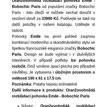
Oranžovohnědá rozkládací pohovka Emile -
Bobochic Paris
od populární značky
Bobochic
Paris
- toto zboží si můžete nechat doručit v
sezónní slevě za
33990 Kč
. Podívejte se také na
další položky v našem katalogu. Udělejte si
radost.
Pohovky
Emile
na první pohled zaujmou
kombinací moderního a skandinávského stylu se
špetkou francouzské elegance značky
Bobochic
Paris
. Design se bude vyjímat i v útulnějších
interiérech. V případě potřeby
lze pohovku
rozložit
, čímž vznikne spací plocha pro případné
návštěvy. Je vybavena i
úložným prostorem o
velikosti 190 x 61 x 17,5 cm
.
Poznámka:
Potahy nejsou snímatelné
Další informace k produktu: Oranžovohnědá
rozkládací pohovka Emile - Bobochic Paris
Název:
Oranžovohnědá rozkládací