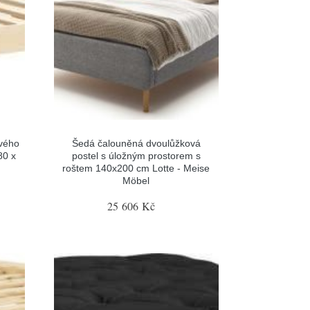
ového
Šedá čalouněná dvoulůžková
80 x
postel s úložným prostorem s
roštem 140x200 cm Lotte - Meise
Möbel
25 606 Kč