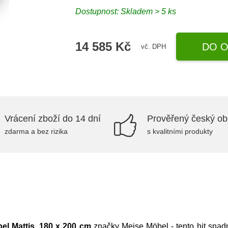
Dostupnost: Skladem > 5 ks
14 585 Kč
DO O
vč. DPH
Vrácení zboží do 14 dní
Prověřený český o
zdarma a bez rizika
s kvalitními produkty
l Mattis, 180 x 200 cm
značky
Meise Möbel
- tento hit sna