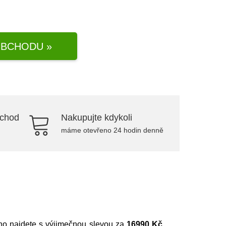
BCHODU »
bchod
Nakupujte kdykoli
máme otevřeno 24 hodin denně
dno najdete s výjimečnou slevou za
16990 Kč
.