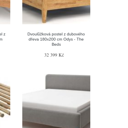
l z
Dvoulůžková postel z dubového
cm
dřeva 180x200 cm Odys - The
Beds
32 399 Kč