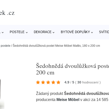
ek .cz
L
POSTELE
DEKORACE
BYTOVÉ DOPLŇKY
SVÍTI
 postele
/
Šedohnědá dvoulůžková postel Meise Möbel Mattis, 180 x 200 cm
Šedohnědá dvoulůžková poste
200 cm
4.9
/
5
(
30
hodnocení
)
Žádaný produkt
Šedohnědá dvoulůžková 
producenta
Meise Möbel
v akci za 14 585