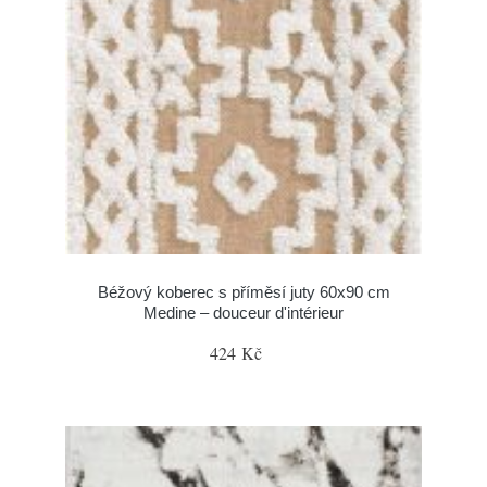
Béžový koberec s příměsí juty 60x90 cm
Medine – douceur d'intérieur
424 Kč