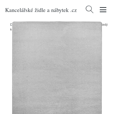
Kancelářské židle a nábytek .cz
Vyhledávání
Domů
/
Produkty
/
> Textil > Koberce a rohožky > Koberce
/
Světle šedý
koberec 133x195 cm Fancy – Hanse Home