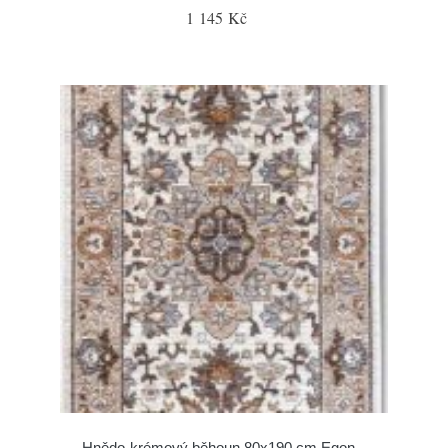
1 145 Kč
Hnědo-krémový běhoun 80x190 cm Egon –