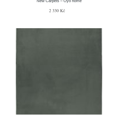
New Carpets – Oyo home
2 330 Kč