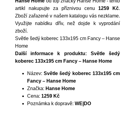
Hanse Home
od top značky
Hanse Home
- tento
artikl nakupujte za příznivou cenu
1259 Kč
.
Zboží zařazené v našem katalogu vás nezklame.
Využijte nabídku dřív, než dojde k vyprodání
zboží.
Světle šedý koberec 133x195 cm Fancy – Hanse
Home
Další informace k produktu: Světle šedý
koberec 133x195 cm Fancy – Hanse Home
Název:
Světle šedý koberec 133x195 cm
Fancy – Hanse Home
Značka:
Hanse Home
Cena:
1259 Kč
Poznámka k dopravě:
WE|DO