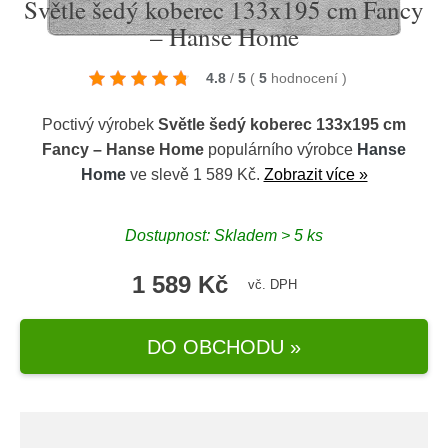
Světle šedý koberec 133x195 cm Fancy
– Hanse Home
4.8
/
5
(
5
hodnocení
)
Poctivý výrobek
Světle šedý koberec 133x195 cm
Fancy – Hanse Home
populárního výrobce
Hanse
Home
ve slevě 1 589 Kč.
Zobrazit více »
Dostupnost: Skladem > 5 ks
1 589 Kč
vč. DPH
DO OBCHODU »