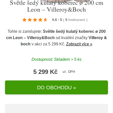
Světle šedý kulatý koberec ø 200 cm
Leon – Villeroy&Boch
4.6
/
5
(
5
hodnocení
)
Tohle si zamilujete:
Světle šedý kulatý koberec ø 200
cm Leon – Villeroy&Boch
od kvalitní značky
Villeroy &
boch
v akci za 5 299 Kč.
Zobrazit více »
Dostupnost: Skladem > 5 ks
5 299 Kč
vč. DPH
DO OBCHODU »