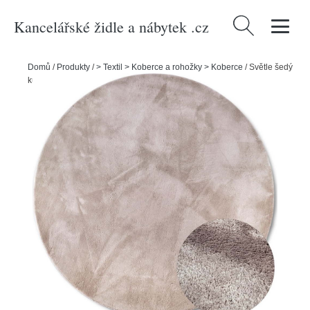
Kancelářské židle a nábytek .cz
Vyhledávání
Domů
/
Produkty
/
> Textil > Koberce a rohožky > Koberce
/
Světle šedý
kulatý koberec ø 200 cm Leon – Villeroy&Boch