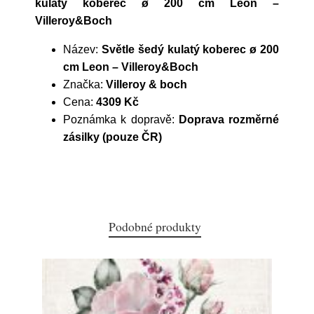
kulatý koberec ø 200 cm Leon –
Villeroy&Boch
Název:
Světle šedý kulatý koberec ø 200
cm Leon – Villeroy&Boch
Značka:
Villeroy & boch
Cena:
4309 Kč
Poznámka k dopravě:
Doprava rozměrné
zásilky (pouze ČR)
Podobné produkty