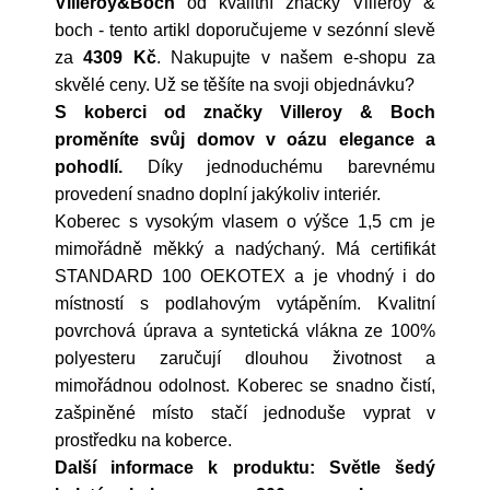
Villeroy&Boch
od kvalitní značky
Villeroy &
boch
- tento artikl doporučujeme v sezónní slevě
za
4309 Kč
. Nakupujte v našem e-shopu za
skvělé ceny. Už se těšíte na svoji objednávku?
S koberci od značky Villeroy & Boch
proměníte svůj domov v oázu elegance a
pohodlí.
Díky jednoduchému barevnému
provedení snadno doplní jakýkoliv interiér.
Koberec s vysokým vlasem o výšce 1,5 cm je
mimořádně měkký a nadýchaný. Má certifikát
STANDARD 100 OEKOTEX a je vhodný i do
místností s podlahovým vytápěním. Kvalitní
povrchová úprava a syntetická vlákna ze 100%
polyesteru zaručují dlouhou životnost a
mimořádnou odolnost. Koberec se snadno čistí,
zašpiněné místo stačí jednoduše vyprat v
prostředku na koberce.
Další informace k produktu: Světle šedý