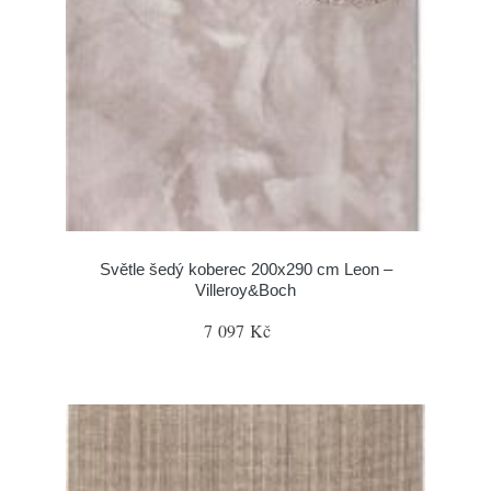
Světle šedý koberec 200x290 cm Leon –
Villeroy&Boch
7 097 Kč