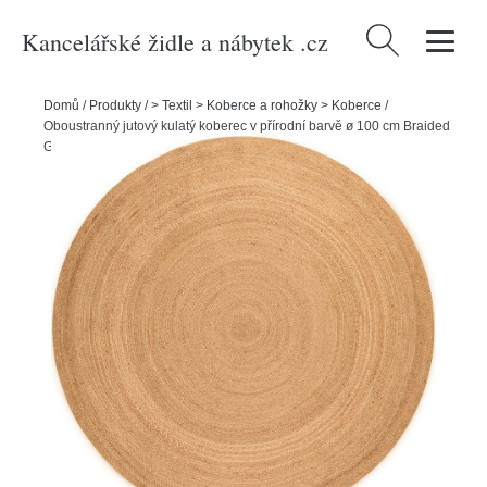
Kancelářské židle a nábytek .cz
Vyhledávání
Domů
/
Produkty
/
> Textil > Koberce a rohožky > Koberce
/
Oboustranný jutový kulatý koberec v přírodní barvě ø 100 cm Braided
Gold – Hanse Home