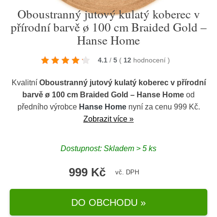
Oboustranný jutový kulatý koberec v
přírodní barvě ø 100 cm Braided Gold –
Hanse Home
4.1
/
5
(
12
hodnocení
)
Kvalitní
Oboustranný jutový kulatý koberec v přírodní
barvě ø 100 cm Braided Gold – Hanse Home
od
předního výrobce
Hanse Home
nyní za cenu 999 Kč.
Zobrazit více »
Dostupnost: Skladem > 5 ks
999 Kč
vč. DPH
DO OBCHODU »