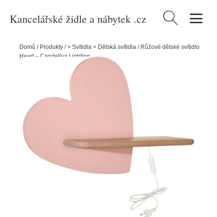
Kancelářské židle a nábytek .cz
Vyhledávání
Domů
/
Produkty
/
> Svítidla > Dětská svítidla
/
Růžové dětské svítidlo
Heart – Candellux Lighting