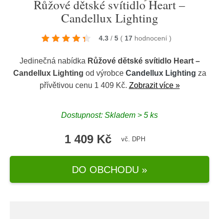
Růžové dětské svítidlo Heart –
Candellux Lighting
4.3
/
5
(
17
hodnocení
)
Jedinečná nabídka
Růžové dětské svítidlo Heart –
Candellux Lighting
od výrobce
Candellux Lighting
za
přívětivou cenu 1 409 Kč.
Zobrazit více »
Dostupnost: Skladem > 5 ks
1 409 Kč
vč. DPH
DO OBCHODU »