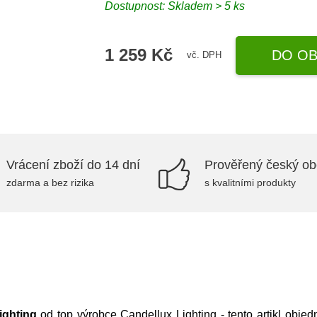
Dostupnost: Skladem > 5 ks
1 259 Kč
DO OB
vč. DPH
Vrácení zboží do 14 dní
Prověřený český o
zdarma a bez rizika
s kvalitními produkty
ighting
od top výrobce
Candellux Lighting
- tento artikl obj