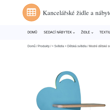
Kancelářské židle a nábyt
DOMŮ
SEDACÍ NÁBYTEK
ŽIDLE
TEXTI
Domů
/
Produkty
/
> Svítidla > Dětská svítidla
/
Modré dětské sv