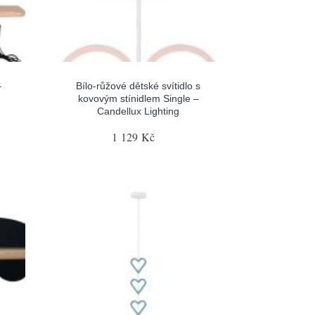
–
Bílo-růžové dětské svítidlo s
kovovým stínidlem Single –
Candellux Lighting
1 129 Kč