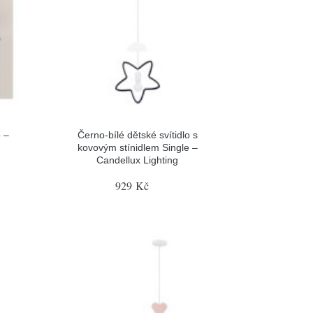
o –
Černo-bílé dětské svítidlo s
kovovým stínidlem Single –
Candellux Lighting
929 Kč