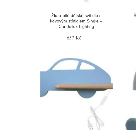
Žluto-bílé dětské svítidlo s
Š
kovovým stínidlem Single –
Candellux Lighting
657 Kč