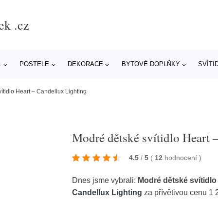
ek .cz
L
POSTELE
DEKORACE
BYTOVÉ DOPLŇKY
SVÍTI
ítidlo Heart – Candellux Lighting
Modré dětské svítidlo Heart 
4.5
/
5
(
12
hodnocení
)
Dnes jsme vybrali:
Modré dětské svítidlo
Candellux Lighting
za přívětivou cenu 1