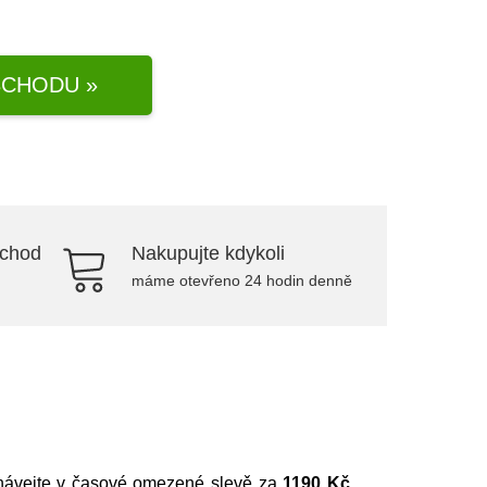
CHODU »
bchod
Nakupujte kdykoli
máme otevřeno 24 hodin denně
ednávejte v časové omezené slevě za
1190 Kč
.