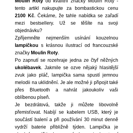
Moulin Roty
od kvalitní značky
Moulin Roty
-
tento artikl nakupujte za bombastickou cenu
2100 Kč
. Čekáme, že tahle nabídka se zařadí
mezi bestsellery. Už se těšíte na svoji
objednávku?
Zpříjemněte nejmenším usínání kouzelnou
lampičkou
s krásnou ilustrací od francouzské
značky
Moulin Roty
.
Po zapnutí se rozehraje jedna ze čtyř něžných
ukolébavek
. Jakmile se ozve nějaký hlasitější
zvuk jako pláč, lampička sama spustí jemnou
melodii na uklidnění. Je ale možné ji připojit také
přes Bluetooth a nahrát jakoukoliv vaši
oblíbenou píseň.
Je bezdrátová, takže ji můžete libovolně
přemisťovat. Nabíjí se kabelem USB, který je
součástí balení a při používání 30 minut denně
vydrží baterie přibližně týden. Lampička je