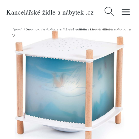
Kancelářské židle a nábytek .cz
Vyhledávání
Domů
/
Produkty
/
> Svítidla > Dětská svítidla
/
Modré dětské svítidlo Le
Voyage d'Olga – Moulin Roty