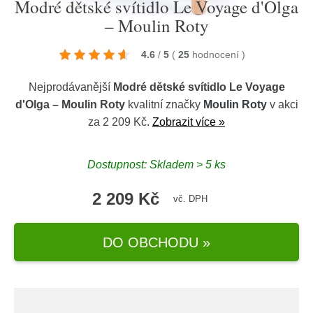
Modré dětské svítidlo Le Voyage d'Olga
– Moulin Roty
4.6
/
5
(
25
hodnocení
)
Nejprodávanější
Modré dětské svítidlo Le Voyage
d'Olga – Moulin Roty
kvalitní značky
Moulin Roty
v akci
za 2 209 Kč.
Zobrazit více »
Dostupnost: Skladem > 5 ks
2 209 Kč
vč. DPH
DO OBCHODU »