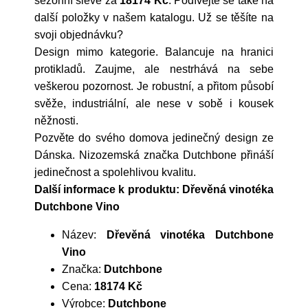
sezónní slevě za
18174 Kč
. Podívejte se také na
další položky v našem katalogu. Už se těšíte na
svoji objednávku?
Design mimo kategorie. Balancuje na hranici
protikladů. Zaujme, ale nestrhává na sebe
veškerou pozornost. Je robustní, a přitom působí
svěže, industriální, ale nese v sobě i kousek
něžnosti.
Pozvěte do svého domova jedinečný design ze
Dánska. Nizozemská značka Dutchbone přináší
jedinečnost a spolehlivou kvalitu.
Další informace k produktu: Dřevěná vinotéka
Dutchbone Vino
Název:
Dřevěná vinotéka Dutchbone
Vino
Značka:
Dutchbone
Cena:
18174 Kč
Výrobce:
Dutchbone