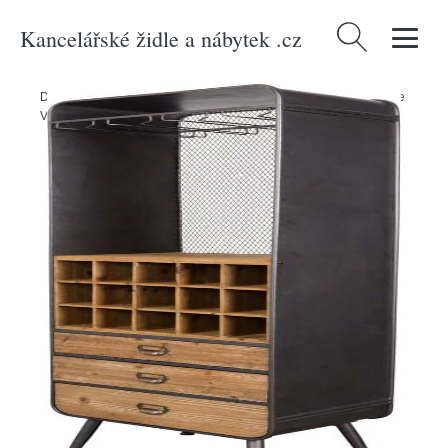
Kancelářské židle a nábytek .cz
Vyhledávání
Domů
/
Produkty
/
Kuchyně a jídelna
/
Dřevěná vinotéka Dutchbone
Vino