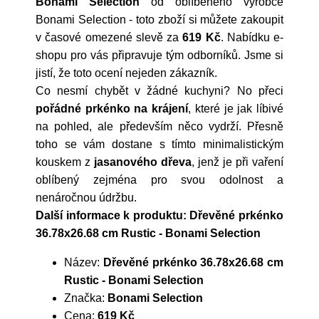
Bonami Selection
od oblíbeného výrobce
Bonami Selection
- toto zboží si můžete zakoupit
v časové omezené slevě za
619 Kč
. Nabídku e-
shopu pro vás připravuje tým odborníků. Jsme si
jistí, že toto ocení nejeden zákazník.
Co nesmí chybět v žádné kuchyni? No přeci
pořádné prkénko na krájení
, které je jak líbivé
na pohled, ale především něco vydrží. Přesně
toho se vám dostane s tímto minimalistickým
kouskem z
jasanového dřeva
, jenž je při vaření
oblíbený zejména pro svou odolnost a
nenáročnou údržbu.
Další informace k produktu: Dřevěné prkénko
36.78x26.68 cm Rustic - Bonami Selection
Název:
Dřevěné prkénko 36.78x26.68 cm
Rustic - Bonami Selection
Značka:
Bonami Selection
Cena:
619 Kč