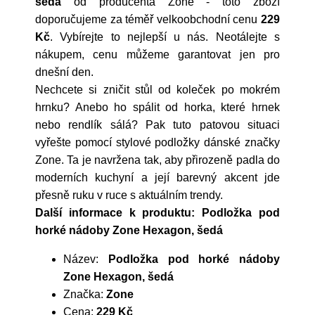
šedá
od producenta
Zone
- toto zboží
doporučujeme za téměř velkoobchodní cenu
229
Kč
. Vybírejte to nejlepší u nás. Neotálejte s
nákupem, cenu můžeme garantovat jen pro
dnešní den.
Nechcete si zničit stůl od koleček po mokrém
hrnku? Anebo ho spálit od horka, které hrnek
nebo rendlík sálá? Pak tuto patovou situaci
vyřešte pomocí stylové podložky dánské značky
Zone. Ta je navržena tak, aby přirozeně padla do
moderních kuchyní a její barevný akcent jde
přesně ruku v ruce s aktuálním trendy.
Další informace k produktu: Podložka pod
horké nádoby Zone Hexagon, šedá
Název:
Podložka pod horké nádoby
Zone Hexagon, šedá
Značka:
Zone
Cena:
229 Kč