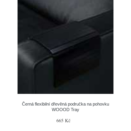
Černá flexibilní dřevěná područka na pohovku
WOOOD Tray
665 Kč