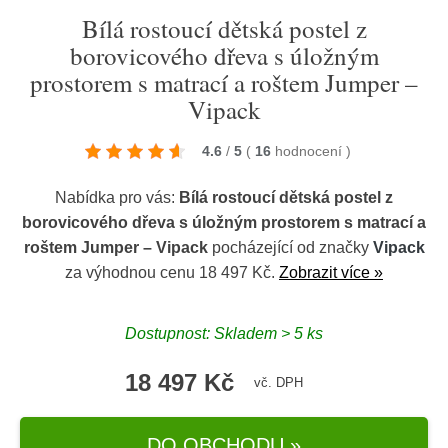
Bílá rostoucí dětská postel z
borovicového dřeva s úložným
prostorem s matrací a roštem Jumper –
Vipack
4.6
/
5
(
16
hodnocení
)
Nabídka pro vás:
Bílá rostoucí dětská postel z
borovicového dřeva s úložným prostorem s matrací a
roštem Jumper – Vipack
pocházející od značky
Vipack
za výhodnou cenu 18 497 Kč.
Zobrazit více »
Dostupnost: Skladem > 5 ks
18 497 Kč
vč. DPH
DO OBCHODU »