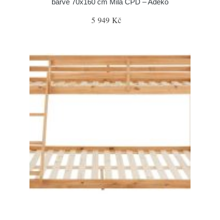
barvě 70x160 cm Mila CPD – Adeko
5 949 Kč