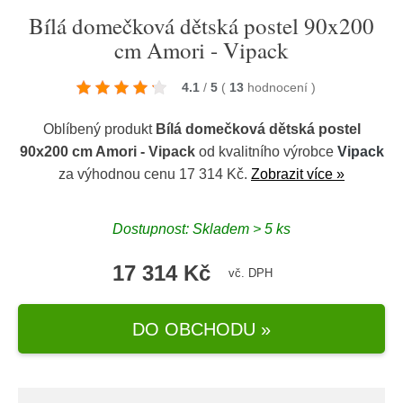
Bílá domečková dětská postel 90x200
cm Amori - Vipack
4.1
/
5
(
13
hodnocení
)
Oblíbený produkt
Bílá domečková dětská postel
90x200 cm Amori - Vipack
od kvalitního výrobce
Vipack
za výhodnou cenu 17 314 Kč.
Zobrazit více »
Dostupnost: Skladem > 5 ks
17 314 Kč
vč. DPH
DO OBCHODU »