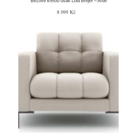
Béžové křeslo ušák Lola Brejer – Artie
8 099 Kč