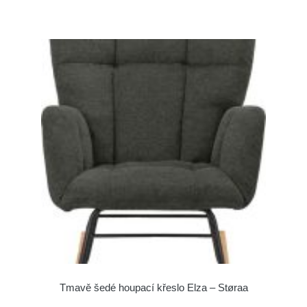
Tmavě šedé houpací křeslo Elza – Støraa