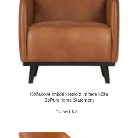
Koňakově hnědé křeslo z imitace kůže
BePureHome Statement
24 560 Kč