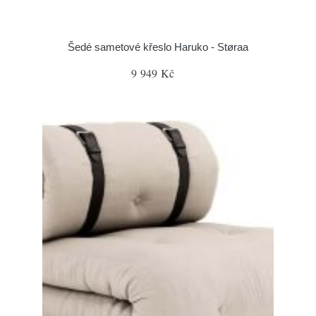
Šedé sametové křeslo Haruko - Støraa
9 949 Kč