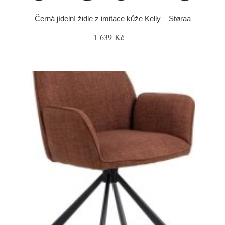
Černá jídelní židle z imitace kůže Kelly – Støraa
1 639 Kč