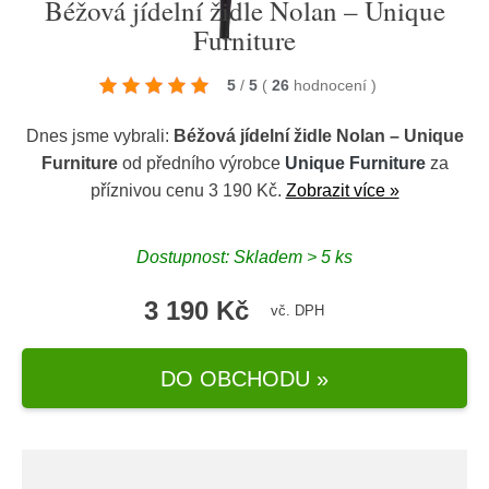
Béžová jídelní židle Nolan – Unique
Furniture
5
/
5
(
26
hodnocení
)
Dnes jsme vybrali:
Béžová jídelní židle Nolan – Unique
Furniture
od předního výrobce
Unique Furniture
za
příznivou cenu 3 190 Kč.
Zobrazit více »
Dostupnost: Skladem > 5 ks
3 190 Kč
vč. DPH
DO OBCHODU »