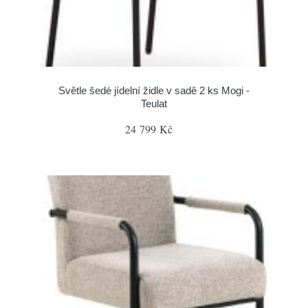
Světle šedé jídelní židle v sadě 2 ks Mogi -
Teulat
24 799 Kč