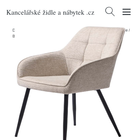
Kancelářské židle a nábytek .cz
Vyhledávání
Domů
/
Produkty
/
> Nábytek > Sedací nábytek > Židle > Jídelní židle
/
Béžová jídelní židle Nolan – Unique Furniture