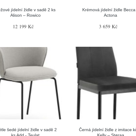
žové jídelní židle v sadě 2 ks
Krémová jídelní židle Becca
Alison – Rowico
Actona
12 199 Kč
3 659 Kč
tle šedé jídelní židle v sadě 2
Černá jídelní židle z imitace 
ks Add - Teulat
Kelly – Støraa