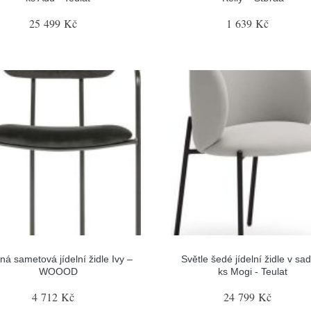
25 499 Kč
1 639 Kč
ná sametová jídelní židle Ivy –
Světle šedé jídelní židle v sa
WOOOD
ks Mogi - Teulat
4 712 Kč
24 799 Kč