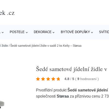
ek .cz
L
POSTELE
DEKORACE
BYTOVÉ DOPLŇKY
SVÍTI
í židle
/
Šedé sametové jídelní židle v sadě 2 ks Kelly – Støraa
Šedé sametové jídelní židle v
4.8
/
5
(
9
hodnocení
)
Prvotřídní produkt
Šedé sametové jídelní 
společnosti
Støraa
za příznivou cenu 2 7