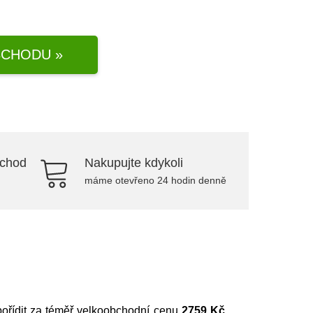
CHODU »
bchod
Nakupujte kdykoli
máme otevřeno 24 hodin denně
pořídit za téměř velkoobchodní cenu
2759 Kč
.