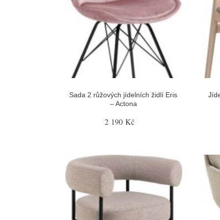
Sada 2 růžových jídelních židlí Eris
Jíde
– Actona
2 190 Kč