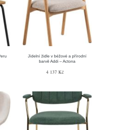
Peru
Jídelní židle v béžové a přírodní
barvě Addi – Actona
4 137 Kč