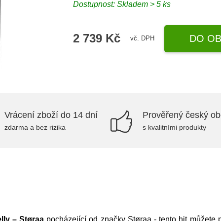
Dostupnost: Skladem > 5 ks
2 739 Kč
DO OB
vč. DPH
Vrácení zboží do 14 dní
Prověřený český o
zdarma a bez rizika
s kvalitními produkty
lly – Støraa
pocházející od značky
Støraa
- tento hit můžete 