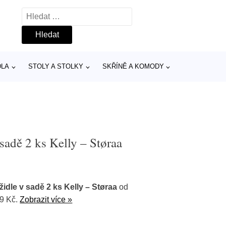
Vyhledávání
DLA
STOLY A STOLKY
SKŘÍNĚ A KOMODY
 sadě 2 ks Kelly – Støraa
židle v sadě 2 ks Kelly – Støraa
od
39 Kč.
Zobrazit více »