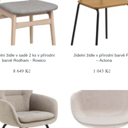
lní židle v sadě 2 ks v přírodní
Jídelní židle v přírodní barvě 
barvě Rodham - Rowico
– Actona
8 649 Kč
1 043 Kč