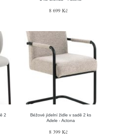
8 699 Kč
dě 2
Béžové jídelní židle v sadě 2 ks
Adele - Actona
8 399 Kč