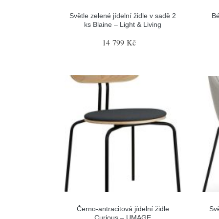
Světle zelené jídelní židle v sadě 2
Bé
ks Blaine – Light & Living
14 799 Kč
Černo-antracitová jídelní židle
Svě
Curious – UMAGE