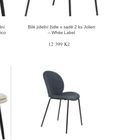
lní
Bílé jídelní židle v sadě 2 ks Jolien
wico
– White Label
12 399 Kč