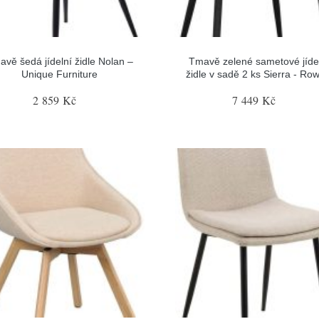
vě šedá jídelní židle Nolan –
Tmavě zelené sametové jíde
Unique Furniture
židle v sadě 2 ks Sierra - Ro
2 859 Kč
7 449 Kč