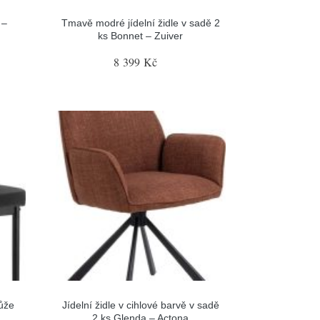
 –
Tmavě modré jídelní židle v sadě 2
ks Bonnet – Zuiver
8 399 Kč
kůže
Jídelní židle v cihlové barvě v sadě
2 ks Glenda – Actona