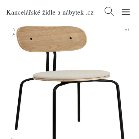
Kancelářské židle a nábytek .cz
Vyhledávání
Domů
/
Produkty
/
> Nábytek > Sedací nábytek > Židle > Jídelní židle
/
Černo-krémová jídelní židle Curious – UMAGE