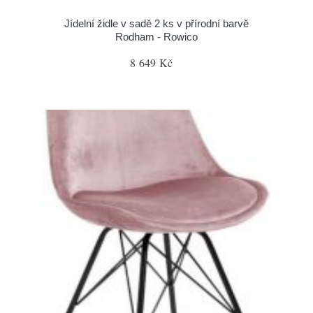
Jídelní židle v sadě 2 ks v přírodní barvě
Rodham - Rowico
8 649 Kč