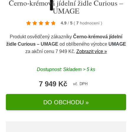
Černo-krémová jídelní židle Curious –
UMAGE
4.9
/
5
(
7
hodnocení
)
Produkt osvědčený zákazníky
Černo-krémová jídelní
židle Curious – UMAGE
od oblíbeného výrobce
UMAGE
za akční cenu 7 949 Kč.
Zobrazit více »
Dostupnost: Skladem > 5 ks
7 949 Kč
vč. DPH
DO OBCHODU »