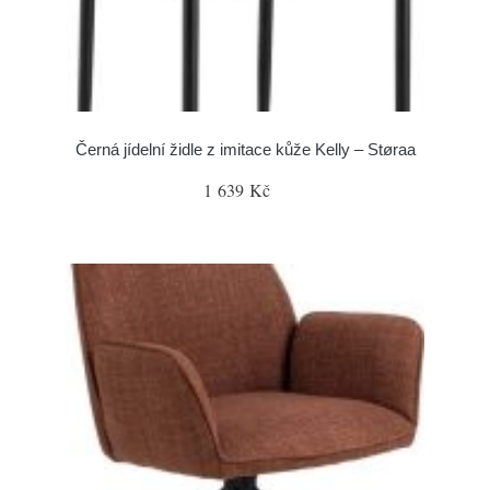
Černá jídelní židle z imitace kůže Kelly – Støraa
1 639 Kč