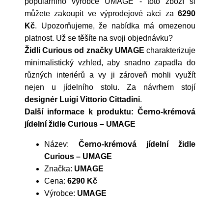
populárního výrobce
UMAGE
- toto zboží si
můžete zakoupit ve výprodejové akci za
6290
Kč
. Upozorňujeme, že nabídka má omezenou
platnost. Už se těšíte na svoji objednávku?
Židli Curious od značky UMAGE
charakterizuje
minimalistický vzhled, aby snadno zapadla do
různých interiérů a vy ji zároveň mohli využít
nejen u jídelního stolu. Za návrhem stojí
designér Luigi Vittorio Cittadini
.
Další informace k produktu: Černo-krémová
jídelní židle Curious – UMAGE
Název:
Černo-krémová jídelní židle
Curious – UMAGE
Značka:
UMAGE
Cena:
6290 Kč
Výrobce:
UMAGE