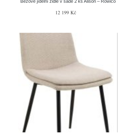
Béžové jídelní židle v sadě 2 ks Alison – Rowico
12 199 Kč