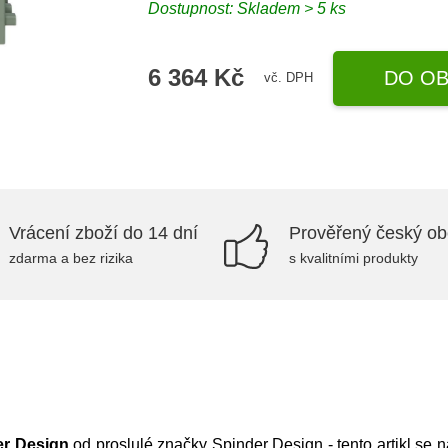
Dostupnost: Skladem > 5 ks
6 364 Kč
DO OB
vč. DPH
Vrácení zboží do 14 dní
Prověřený český o
zdarma a bez rizika
s kvalitními produkty
er Design
od proslulé značky
Spinder Design
- tento artikl se 