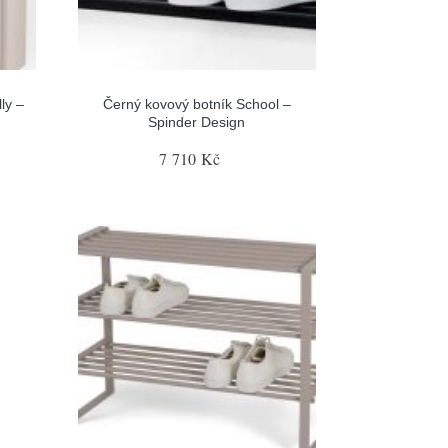
ly –
Černý kovový botník School –
Spinder Design
7 710 Kč