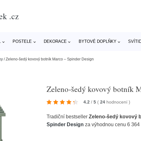
ek .cz
L
POSTELE
DEKORACE
BYTOVÉ DOPLŇKY
SVÍTI
ky
/
Zeleno-šedý kovový botník Marco – Spinder Design
Zeleno-šedý kovový botník M
4.2
/
5
(
24
hodnocení
)
Tradiční bestseller
Zeleno-šedý kovový b
Spinder Design
za výhodnou cenu 6 364