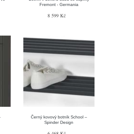
Fremont - Germania
8 599 Kč
–
Černý kovový botník School –
Spinder Design
6 468 Kč