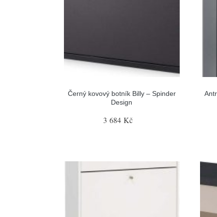
Černý kovový botník Billy – Spinder
Antr
Design
3 684 Kč