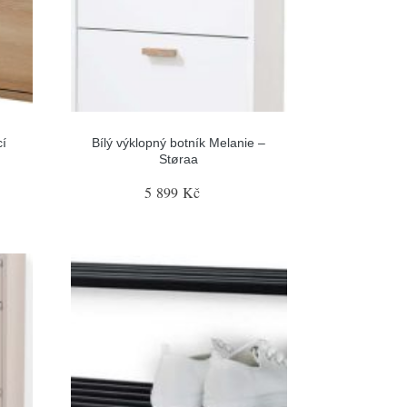
cí
Bílý výklopný botník Melanie –
Støraa
5 899 Kč