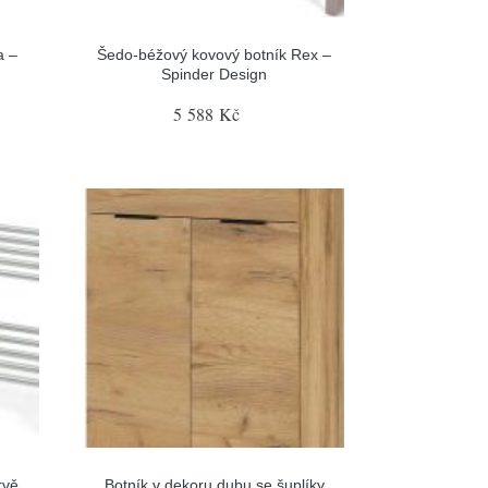
a –
Šedo-béžový kovový botník Rex –
Spinder Design
5 588 Kč
rvě
Botník v dekoru dubu se šuplíky