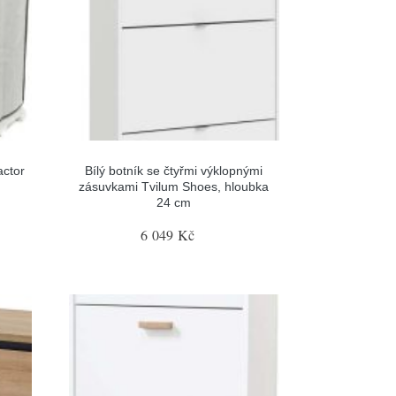
actor
Bílý botník se čtyřmi výklopnými
zásuvkami Tvilum Shoes, hloubka
24 cm
6 049 Kč