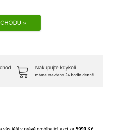
CHODU »
bchod
Nakupujte kdykoli
máme otevřeno 24 hodin denně
na vás těší v právě probíhající akci za
5990 Kč
.