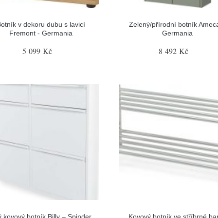
otník v dekoru dubu s lavicí
Zelený/přírodní botník Amec
Fremont - Germania
Germania
5 099 Kč
8 492 Kč
ý kovový botník Billy – Spinder
Kovový botník ve stříbrné ba