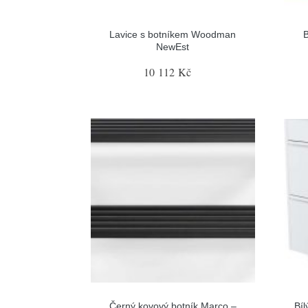
Lavice s botníkem Woodman
B
NewEst
10 112 Kč
Černý kovový botník Marco –
Bíl