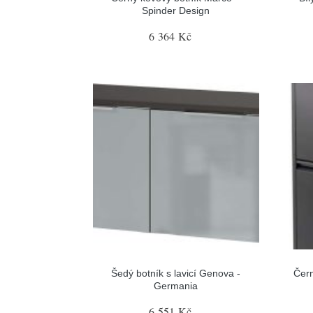
Spinder Design
6 364 Kč
Šedý botník s lavicí Genova -
Čern
Germania
6 551 Kč