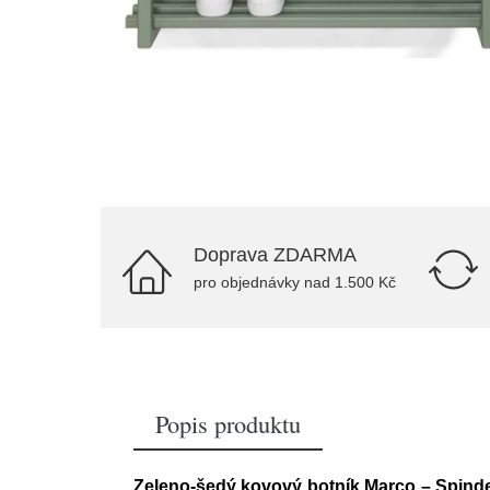
Doprava ZDARMA
pro objednávky nad 1.500 Kč
Popis produktu
Zeleno-šedý kovový botník Marco – Spind