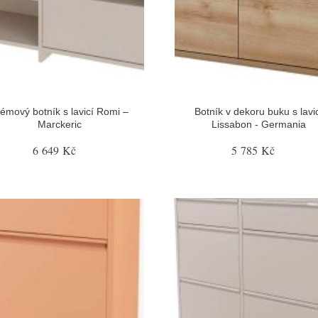
émový botník s lavicí Romi –
Botník v dekoru buku s lavi
Marckeric
Lissabon - Germania
6 649 Kč
5 785 Kč