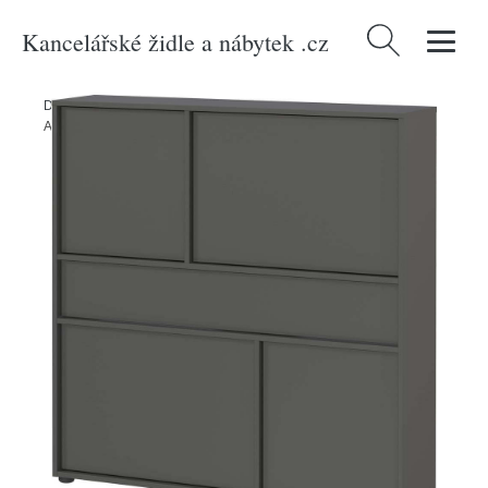
Kancelářské židle a nábytek .cz
Vyhledávání
Domů
/
Produkty
/
> Nábytek > Ostatní úložné prostory > Botníky
/
Antracitový botník se šuplíky Ameca 2.0 – Germania