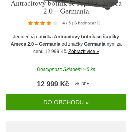
Antracitový botník se šuplíky Ameca
2.0 – Germania
4
/
5
(
6
hodnocení
)
Jedinečná nabídka
Antracitový botník se šuplíky
Ameca 2.0 – Germania
od značky
Germania
nyní za
cenu 12 999 Kč.
Zobrazit více »
Dostupnost: Skladem > 5 ks
12 999 Kč
vč. DPH
DO OBCHODU »