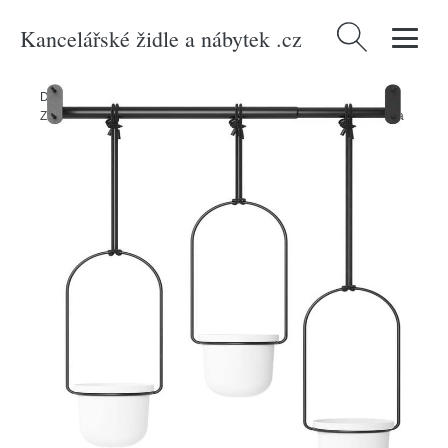
Kancelářské židle a nábytek .cz
Vyhledávání
Domů
/
Produkty
/
> Dekorace > Květiny a květináče > Květináče
/
Závěsné plastové květináče na bylinky v sadě 3 ks Triflora – Umbra