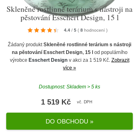
Skleněné rostlinné terárium s nástroji na
pěstování Esschert Design, 15 l
4.4
/
5
(
8
hodnocení
)
Žádaný produkt
Skleněné rostlinné terárium s nástroji
na pěstování Esschert Design, 15 l
od populárního
výrobce
Esschert Design
v akci za 1 519 Kč.
Zobrazit
více »
Dostupnost: Skladem > 5 ks
1 519 Kč
vč. DPH
DO OBCHODU »