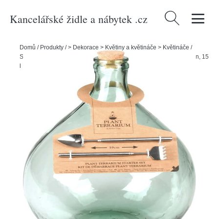
Kancelářské židle a nábytek .cz
Vyhledávání
Domů
/
Produkty
/
> Dekorace > Květiny a květináče > Květináče
/
Skleněné rostlinné terárium s nástroji na pěstování Esschert Design, 15
l