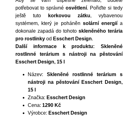
Aby se vám úspěšně zelenalo, budete
potřebovat to správné
osvětlení
. Pořiďte si tedy
ještě tuto
korkovou zátku
, vybavenou
systémem, který je poháněn
solární energií
a
dokonale zapadá do tohoto
skleněného terária
pro rostlinky
od
Esschert Design
.
Další informace k produktu: Skleněné
rostlinné terárium s nástroji na pěstování
Esschert Design, 15 l
Název:
Skleněné rostlinné terárium s
nástroji na pěstování Esschert Design,
15 l
Značka:
Esschert Design
Cena:
1290 Kč
Výrobce:
Esschert Design