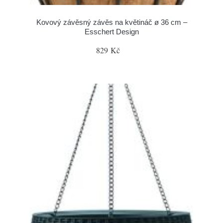
Kovový závěsný závěs na květináč ø 36 cm –
Esschert Design
829 Kč