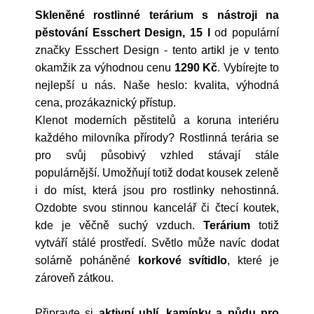
Skleněné rostlinné terárium s nástroji na
pěstování Esschert Design, 15 l
od populární
značky
Esschert Design
- tento artikl je v tento
okamžik za výhodnou cenu
1290 Kč
. Vybírejte to
nejlepší u nás. Naše heslo: kvalita, výhodná
cena, prozákaznický přístup.
Klenot moderních pěstitelů a koruna interiéru
každého milovníka přírody? Rostlinná terária se
pro svůj působivý vzhled stávají stále
populárnější. Umožňují totiž dodat kousek zeleně
i do míst, která jsou pro rostlinky nehostinná.
Ozdobte svou stinnou kancelář či čtecí koutek,
kde je věčně suchý vzduch.
Terárium
totiž
vytváří stálé prostředí. Světlo může navíc dodat
solárně poháněné
korkové svítidlo
, které je
zároveň zátkou.
Připravte si
aktivní uhlí, kamínky a půdu pro