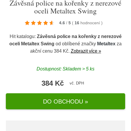
Závěsná police na kořenky z nerezové
oceli Metaltex Swing
4.6
/
5
(
16
hodnocení
)
Hit katalogu:
Závěsná police na kořenky z nerezové
oceli Metaltex Swing
od oblíbené značky
Metaltex
za
akční cenu 384 Kč.
Zobrazit více »
Dostupnost: Skladem > 5 ks
384 Kč
vč. DPH
DO OBCHODU »