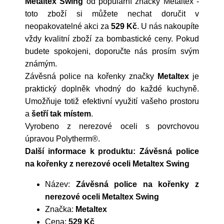
Metaltex Swing
od populární značky
Metaltex
-
toto zboží si můžete nechat doručit v
neopakovatelné akci za
529 Kč
. U nás nakoupíte
vždy kvalitní zboží za bombastické ceny. Pokud
budete spokojeni, doporučte nás prosím svým
známým.
Závěsná police na kořenky značky
Metaltex
je
praktický doplněk vhodný do každé kuchyně.
Umožňuje totiž efektivní využití vašeho prostoru
a
šetří tak místem
.
Vyrobeno z nerezové oceli s povrchovou
úpravou Polytherm®.
Další informace k produktu: Závěsná police
na kořenky z nerezové oceli Metaltex Swing
Název:
Závěsná police na kořenky z
nerezové oceli Metaltex Swing
Značka:
Metaltex
Cena:
529 Kč