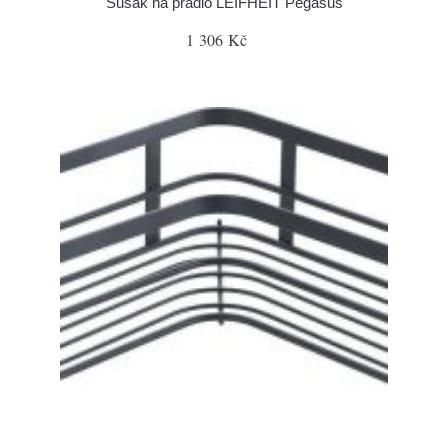
Sušák na prádlo LEIFHEIT Pegasus
1 306 Kč