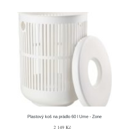
Plastový koš na prádlo 60 l Ume - Zone
2 149 Kč