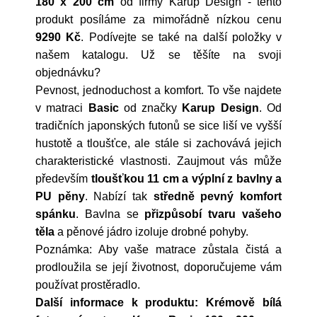
180 x 200 cm
od firmy
Karup Design
- tento
produkt posíláme za mimořádně nízkou cenu
9290 Kč
. Podívejte se také na další položky v
našem katalogu. Už se těšíte na svoji
objednávku?
Pevnost, jednoduchost a komfort. To vše najdete
v matraci
Basic
od značky
Karup Design
. Od
tradičních japonských futonů se sice liší ve vyšší
hustotě a tloušťce, ale stále si zachovává jejich
charakteristické vlastnosti. Zaujmout vás může
především
tloušťkou 11 cm a výplní z bavlny a
PU pěny
. Nabízí tak
středně pevný komfort
spánku
. Bavlna se
přizpůsobí tvaru vašeho
těla
a pěnové jádro izoluje drobné pohyby.
Poznámka: Aby vaše matrace zůstala čistá a
prodloužila se její životnost, doporučujeme vám
používat prostěradlo.
Další informace k produktu: Krémově bílá