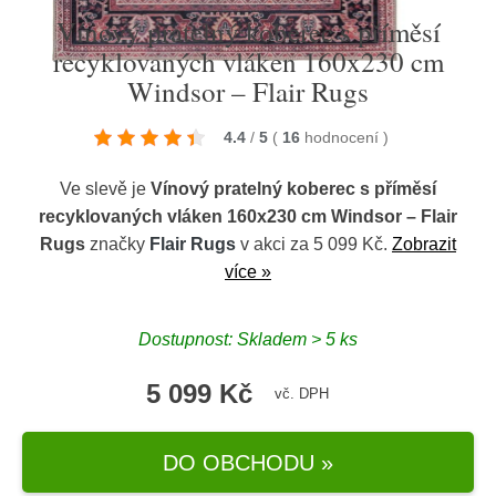
Vínový pratelný koberec s příměsí
recyklovaných vláken 160x230 cm
Windsor – Flair Rugs
4.4
/
5
(
16
hodnocení
)
Ve slevě je
Vínový pratelný koberec s příměsí
recyklovaných vláken 160x230 cm Windsor – Flair
Rugs
značky
Flair Rugs
v akci za 5 099 Kč.
Zobrazit
více »
Dostupnost: Skladem > 5 ks
5 099 Kč
vč. DPH
DO OBCHODU »