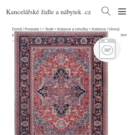
Kancelářské židle a nábytek .cz
Vyhledávání
Domů
/
Produkty
/
> Textil > Koberce a rohožky > Koberce
/
Vínový
pratelný koberec s příměsí recyklovaných vláken 160x230 cm Windsor
– Flair Rugs