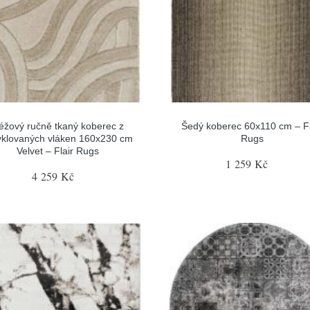
éžový ručně tkaný koberec z
Šedý koberec 60x110 cm – Fl
yklovaných vláken 160x230 cm
Rugs
Velvet – Flair Rugs
1 259 Kč
4 259 Kč