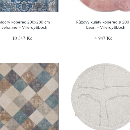
Modrý koberec 200x280 cm
Růžový kulatý koberec ø 200
Jehanne – Villeroy&Boch
Leon – Villeroy&Boch
10 347 Kč
4 947 Kč