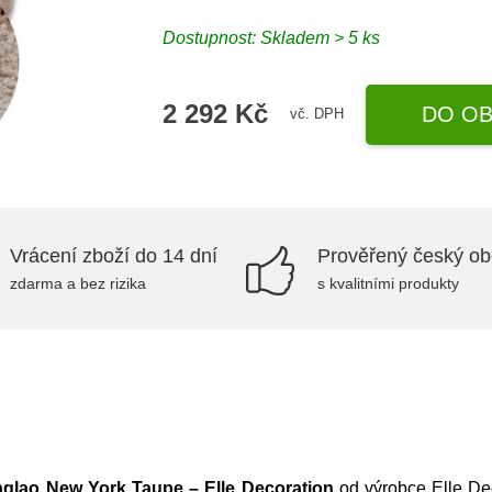
Dostupnost: Skladem > 5 ks
2 292 Kč
DO OB
vč. DPH
Vrácení zboží do 14 dní
Prověřený český o
zdarma a bez rizika
s kvalitními produkty
nglao New York Taupe – Elle Decoration
od výrobce
Elle De