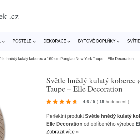
ek .cz
L
POSTELE
DEKORACE
BYTOVÉ DOPLŇKY
SVÍTI
ětle hnědý kulatý koberec ø 160 cm Panglao New York Taupe – Elle Decoration
Světle hnědý kulatý koberec
Taupe – Elle Decoration
4.6
/
5
(
19
hodnocení
)
Perfektní produkt
Světle hnědý kulatý k
Elle Decoration
od oblíbeného výrobce
E
Zobrazit více »