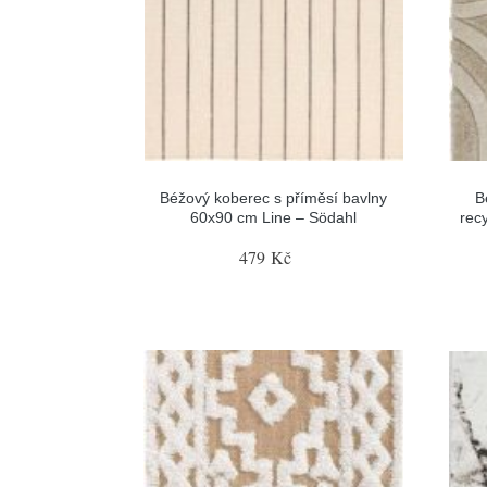
Béžový koberec s příměsí bavlny
B
60x90 cm Line – Södahl
rec
479 Kč