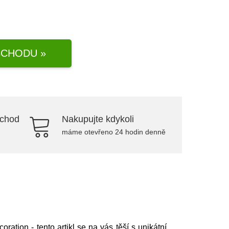
CHODU »
bchod
Nakupujte kdykoli
máme otevřeno 24 hodin denně
coration
- tento artikl se na vás těší s unikátní