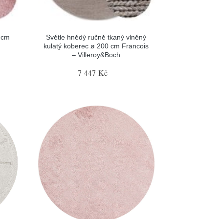
 cm
Světle hnědý ručně tkaný vlněný
kulatý koberec ø 200 cm Francois
– Villeroy&Boch
7 447 Kč