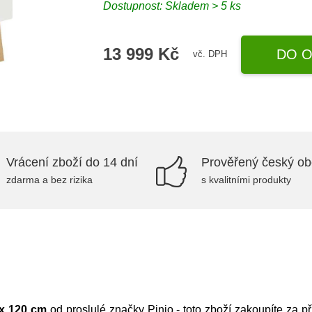
Dostupnost: Skladem > 5 ks
13 999 Kč
DO O
vč. DPH
Vrácení zboží do 14 dní
Prověřený český o
zdarma a bez rizika
s kvalitními produkty
 x 120 cm
od proslulé značky
Pinio
- toto zboží zakoupíte za p