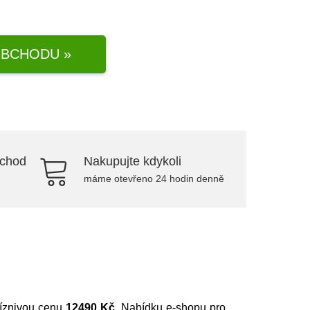
BCHODU »
bchod
Nakupujte kdykoli
máme otevřeno 24 hodin denně
říznivou cenu
12490 Kč
. Nabídku e-shopu pro