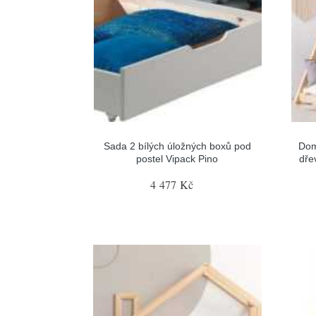
Sada 2 bílých úložných boxů pod
Dom
postel Vipack Pino
dře
4 477 Kč