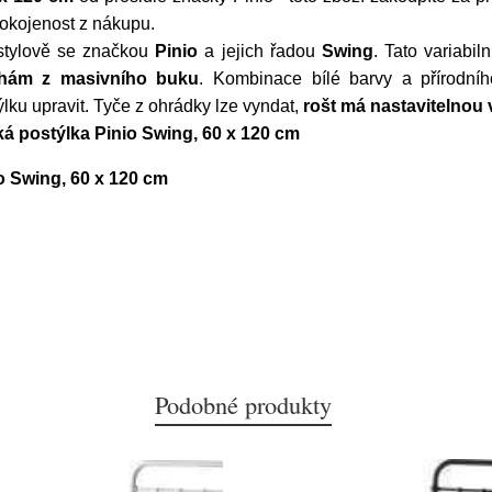
pokojenost z nákupu.
stylově se značkou
Pinio
a jejich řadou
Swing
. Tato variabi
hám z masivního buku
. Kombinace bílé barvy a přírodníh
ýlku upravit. Tyče z ohrádky lze vyndat,
rošt má nastavitelnou
ská postýlka Pinio Swing, 60 x 120 cm
io Swing, 60 x 120 cm
Podobné produkty