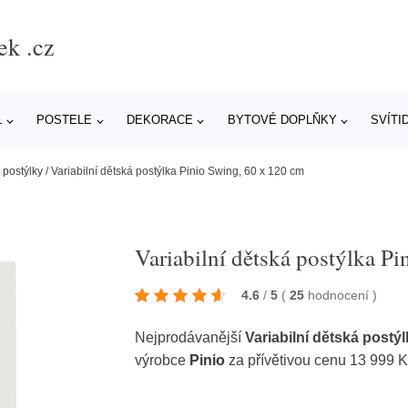
ek .cz
L
POSTELE
DEKORACE
BYTOVÉ DOPLŇKY
SVÍTI
 postýlky
/
Variabilní dětská postýlka Pinio Swing, 60 x 120 cm
Variabilní dětská postýlka P
4.6
/
5
(
25
hodnocení
)
Nejprodávanější
Variabilní dětská postý
výrobce
Pinio
za přívětivou cenu 13 999 