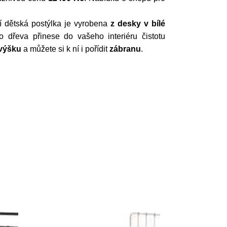
lní dětská postýlka je vyrobena
z desky v bílé
o dřeva přinese do vašeho interiéru čistotu
 výšku
a můžete si k ní i pořídit
zábranu
.