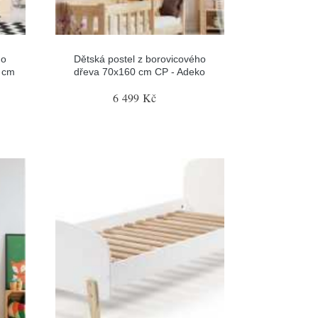
ho
Dětská postel z borovicového
0 cm
dřeva 70x160 cm CP - Adeko
6 499 Kč