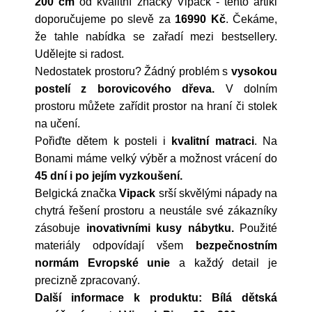
200 cm
od kvalitní značky
Vipack
- tento artikl
doporučujeme po slevě za
16990 Kč
. Čekáme,
že tahle nabídka se zařadí mezi bestsellery.
Udělejte si radost.
Nedostatek prostoru? Žádný problém s
vysokou
postelí z borovicového dřeva.
V dolním
prostoru můžete zařídit prostor na hraní či stolek
na učení.
Pořiďte dětem k posteli i
kvalitní matraci
. Na
Bonami máme velký výběr a možnost vrácení do
45 dní i po jejím vyzkoušení.
Belgická značka
Vipack
srší skvělými nápady na
chytrá řešení prostoru a neustále své zákazníky
zásobuje
inovativními kusy nábytku.
Použité
materiály odpovídají všem
bezpečnostním
normám Evropské unie
a každý detail je
precizně zpracovaný.
Další informace k produktu: Bílá dětská