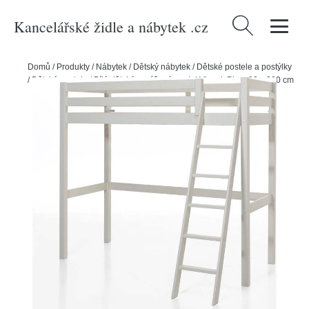
Kancelářské židle a nábytek .cz
Vyhledávání
Domů
/
Produkty
/
Nábytek
/
Dětský nábytek
/
Dětské postele a postýlky
/
Dětské postele
/
Bílá dětská vyvýšená postel Vipack Pino, 90 x 200 cm