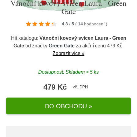
Vánoční kovový svícen Laura - Green
Gate
4.3
/
5
(
14
hodnocení
)
Hit katalogu:
Vánoční kovový svícen Laura - Green
Gate
od značky
Green Gate
za akční cenu 479 Kč.
Zobrazit více »
Dostupnost: Skladem > 5 ks
479 Kč
vč. DPH
DO OBCHODU »