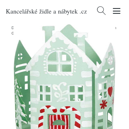
Kancelářské židle a nábytek .cz
Vyhledávání
Domů
/
Produkty
/
Dekorace
/
Vánoční kovový svícen Laura - Green
Gate