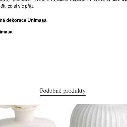
t, co si víc přát.
ěsná dekorace Unimasa
nimasa
Podobné produkty