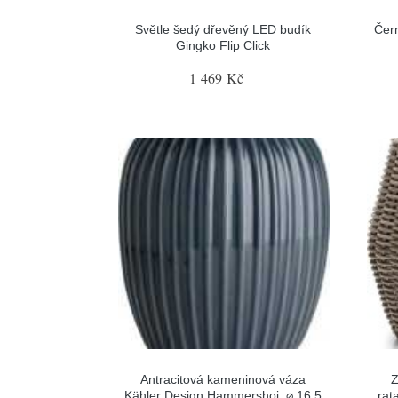
Světle šedý dřevěný LED budík
Čer
Gingko Flip Click
1 469 Kč
Antracitová kameninová váza
Z
Kähler Design Hammershoi, ⌀ 16,5
rat