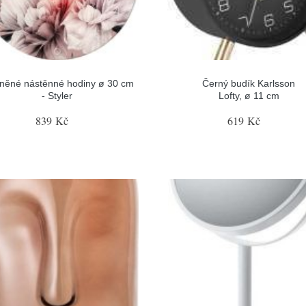
něné nástěnné hodiny ø 30 cm
Černý budík Karlsson
- Styler
Lofty, ø 11 cm
839 Kč
619 Kč