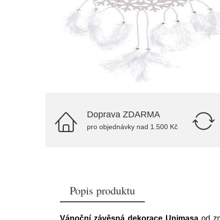
Doprava ZDARMA
pro objednávky nad 1.500 Kč
Popis produktu
Vánoční závěsná dekorace Unimasa
od z