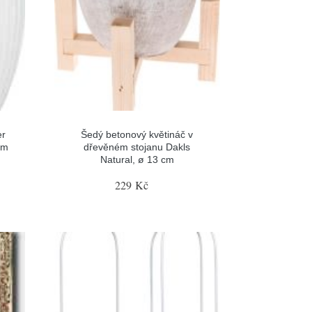
er
Šedý betonový květináč v
cm
dřevěném stojanu Dakls
Natural, ø 13 cm
229 Kč