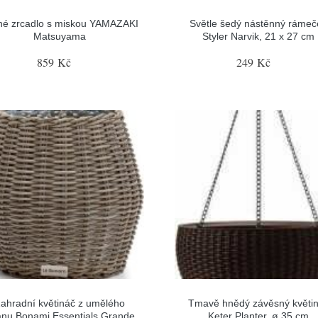
né zrcadlo s miskou YAMAZAKI
Světle šedý nástěnný rámeč
Matsuyama
Styler Narvik, 21 x 27 cm
859 Kč
249 Kč
ahradní květináč z umělého
Tmavě hnědý závěsný květi
anu Bonami Essentials Grande
Keter Planter, ø 35 cm