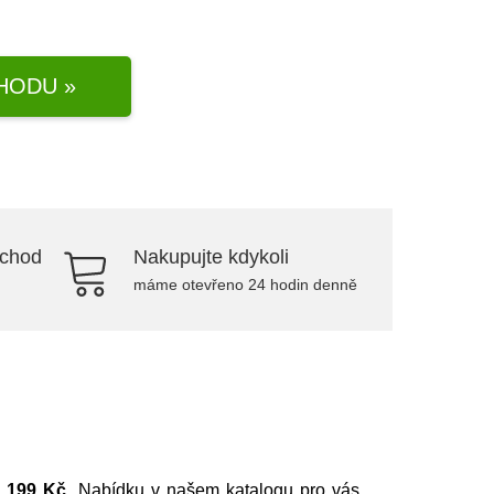
HODU »
bchod
Nakupujte kdykoli
máme otevřeno 24 hodin denně
a
199 Kč
. Nabídku v našem katalogu pro vás