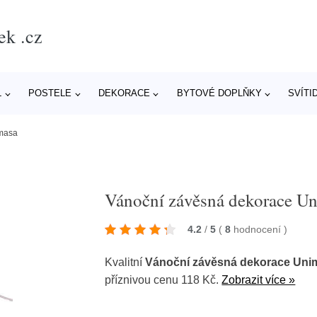
ek .cz
L
POSTELE
DEKORACE
BYTOVÉ DOPLŇKY
SVÍTI
masa
Vánoční závěsná dekorace U
4.2
/
5
(
8
hodnocení
)
Kvalitní
Vánoční závěsná dekorace Uni
příznivou cenu 118 Kč.
Zobrazit více »