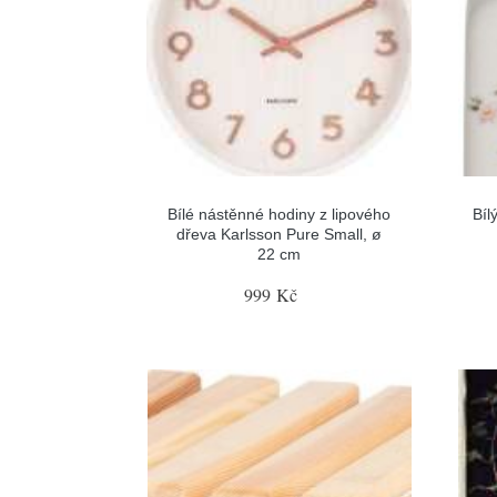
Bílé nástěnné hodiny z lipového
Bíl
dřeva Karlsson Pure Small, ø
22 cm
999 Kč