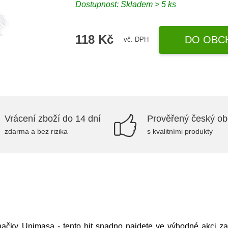
Dostupnost: Skladem > 5 ks
118 Kč
DO OBC
vč. DPH
Vrácení zboží do 14 dní
Prověřený český o
zdarma a bez rizika
s kvalitními produkty
načky
Unimasa
- tento hit snadno najdete ve výhodné akci z