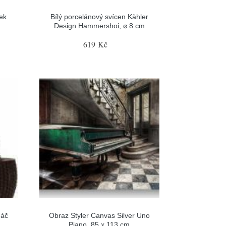
ek
Bílý porcelánový svícen Kähler
Design Hammershoi, ⌀ 8 cm
619 Kč
náč
Obraz Styler Canvas Silver Uno
Piano, 85 x 113 cm