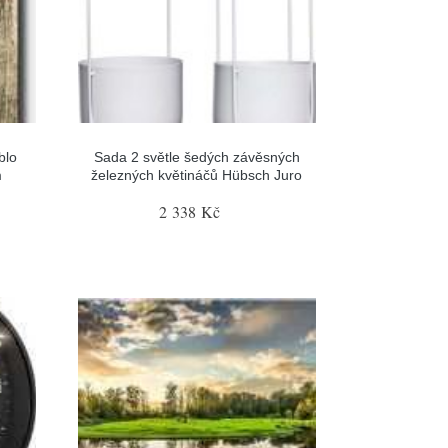
blo
Sada 2 světle šedých závěsných
m
železných květináčů Hübsch Juro
2 338 Kč