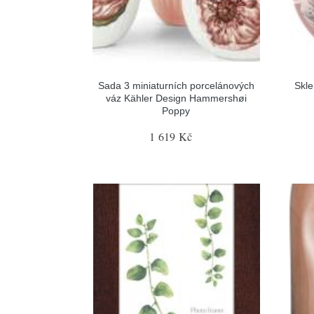
Sada 3 miniaturních porcelánových
Skle
váz Kähler Design Hammershøi
Poppy
1 619 Kč