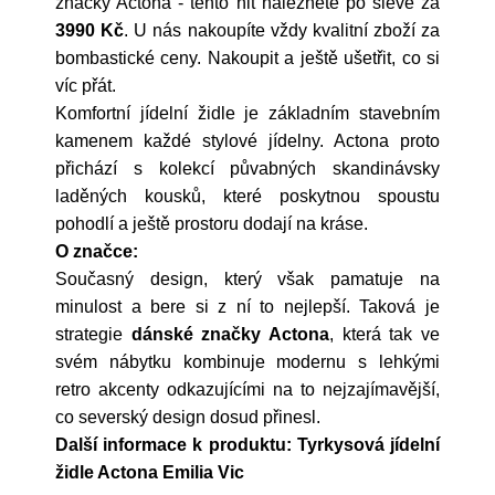
značky
Actona
- tento hit naleznete po slevě za
3990 Kč
. U nás nakoupíte vždy kvalitní zboží za
bombastické ceny. Nakoupit a ještě ušetřit, co si
víc přát.
Komfortní jídelní židle je základním stavebním
kamenem každé stylové jídelny. Actona proto
přichází s kolekcí půvabných skandinávsky
laděných kousků, které poskytnou spoustu
pohodlí a ještě prostoru dodají na kráse.
O značce:
Současný design, který však pamatuje na
minulost a bere si z ní to nejlepší. Taková je
strategie
dánské značky Actona
, která tak ve
svém nábytku kombinuje modernu s lehkými
retro akcenty odkazujícími na to nejzajímavější,
co severský design dosud přinesl.
Další informace k produktu: Tyrkysová jídelní
židle Actona Emilia Vic