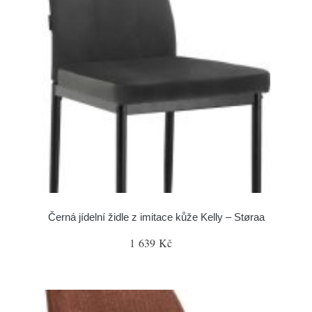
Černá jídelní židle z imitace kůže Kelly – Støraa
1 639 Kč