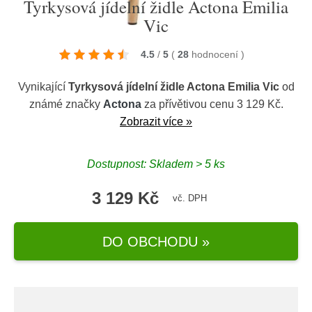
Tyrkysová jídelní židle Actona Emilia
Vic
4.5
/
5
(
28
hodnocení
)
Vynikající
Tyrkysová jídelní židle Actona Emilia Vic
od
známé značky
Actona
za přívětivou cenu 3 129 Kč.
Zobrazit více »
Dostupnost: Skladem > 5 ks
3 129 Kč
vč. DPH
DO OBCHODU »