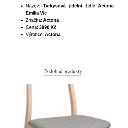
Název:
Tyrkysová jídelní židle Actona
Emilia Vic
Značka:
Actona
Cena:
3990 Kč
Výrobce:
Actona
Podobné produkty