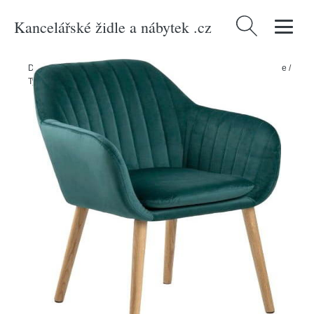
Kancelářské židle a nábytek .cz
Vyhledávání
Domů
/
Produkty
/
> Nábytek > Sedací nábytek > Židle > Jídelní židle
/
Tyrkysová jídelní židle Actona Emilia Vic