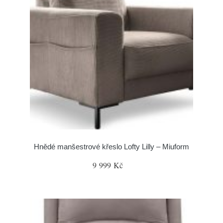
Hnědé manšestrové křeslo Lofty Lilly – Miuform
9 999 Kč