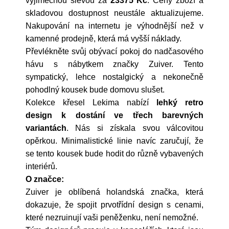
výjimečnou slevou za
23375 Kč
. Ceny zboží a
skladovou dostupnost neustále aktualizujeme.
Nakupování na internetu je výhodnější než v
kamenné prodejně, která má vyšší náklady.
Převlékněte svůj obývací pokoj do nadčasového
hávu s nábytkem značky Zuiver. Tento
sympatický, lehce nostalgický a nekonečně
pohodlný kousek bude domovu slušet.
Kolekce křesel Lekima nabízí
lehký retro
design k dostání ve třech barevných
variantách
. Nás si získala svou válcovitou
opěrkou. Minimalistické linie navíc zaručují, že
se tento kousek bude hodit do různě vybavených
interiérů.
O značce:
Zuiver je oblíbená holandská značka, která
dokazuje, že spojit prvotřídní design s cenami,
které nezruinují vaši peněženku, není nemožné.