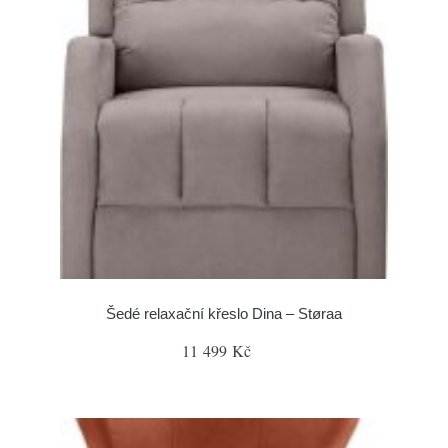
Šedé relaxační křeslo Dina – Støraa
11 499 Kč