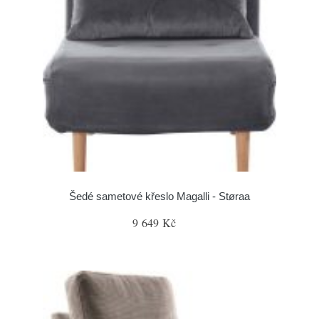
Šedé sametové křeslo Magalli - Støraa
9 649 Kč