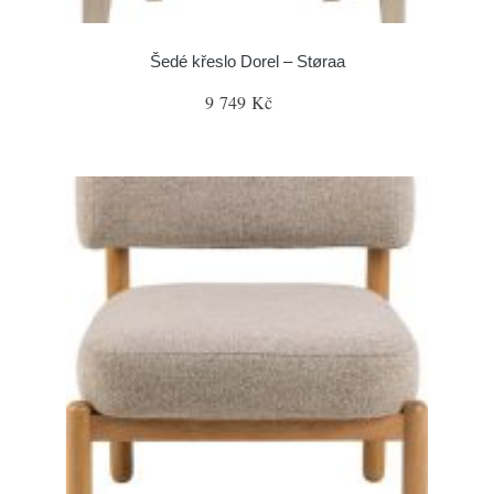
Šedé křeslo Dorel – Støraa
9 749 Kč