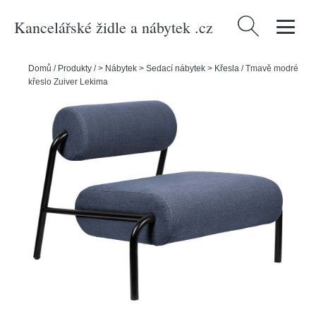
Kancelářské židle a nábytek .cz
Vyhledávání
Domů
/
Produkty
/
> Nábytek > Sedací nábytek > Křesla
/
Tmavě modré
křeslo Zuiver Lekima