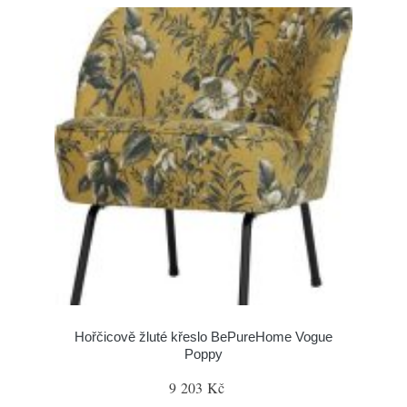
Hořčicově žluté křeslo BePureHome Vogue
Poppy
9 203 Kč